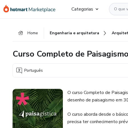
Ir
Ir
Ir
Categorias
para
para
para
o
o
o
conteúdo
pagamento
rodapé
Home
Engenharia e arquitetura
Arquite
principal
Curso Completo de Paisagismo
Português
O curso Completo de Paisagi
desenho de paisagismo em 3D 
O curso aborda desde o básic
precisa ter conhecimento pré