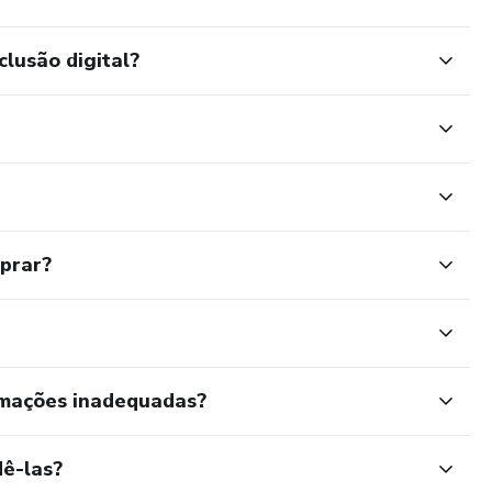
clusão digital?
mprar?
rmações inadequadas?
ê-las?