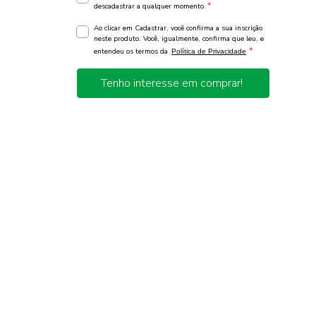
*
descadastrar a qualquer momento.
Ao clicar em Cadastrar, você confirma a sua inscrição
neste produto. Você, igualmente, confirma que leu, e
*
entendeu os termos da
Política de Privacidade
Tenho interesse em comprar!