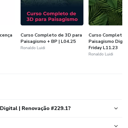
icença
Curso Completo de 3D para
Curso Completo 
Paisagismo + BP | L04.25
Paisagismo Digita
Friday L11.23
Ronaldo Luidi
Ronaldo Luidi
Digital | Renovação #229.1?