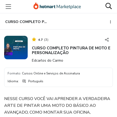
Ir
Ir
Ir
para
para
para
o
o
o
conteúdo
pagamento
rodapé
CURSO COMPLETO PINTURA DE MOTO E PERSONALIZAÇÃO
principal
4.7
(
3
)
CURSO COMPLETO PINTURA DE MOTO E
PERSONALIZAÇÃO
Edcarlos do Carmo
Formato
:
Cursos Online e Serviços de Assinatura
Idioma
:
Português
NESSE CURSO VOCÊ VAI APRENDER A VERDADEIRA
ARTE DE PINTAR UMA MOTO DO BÁSICO AO
AVANÇADO, COMO MONTAR SUA OFICINA,