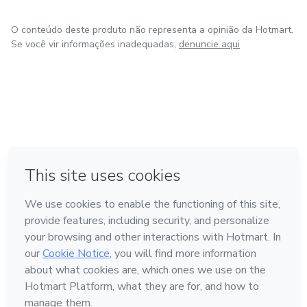
O conteúdo deste produto não representa a opinião da Hotmart.
Se você vir informações inadequadas,
denuncie aqui
em Bogotá
Feito com
❤
em Belo Horizonte
na Cidade do México
em Amsterdam
em Madrid
Conheça a Hotmart
Idioma
Português