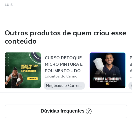
LUIS
Outros produtos de quem criou esse
conteúdo
CURSO RETOQUE
P
MICRO PINTURA E
d
POLIMENTO - DO
A
Edcarlos do Carmo
E
BÁSICO AO
AVANÇ...
Negócios e Carreira
Dúvidas frequentes