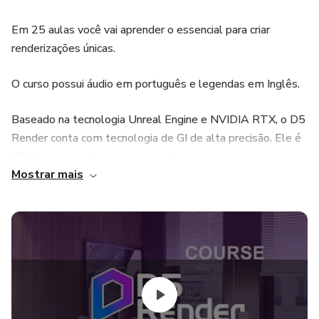
Em 25 aulas você vai aprender o essencial para criar
renderizações únicas.
O curso possui áudio em português e legendas em Inglês.
Baseado na tecnologia Unreal Engine e NVIDIA RTX, o D5
Render conta com tecnologia de GI de alta precisão. Ele é
FREE para criação de imagens. Aproveite!
Mostrar mais
Requisitos: conhecimento básico em SketchUp (ou
modelador 3D de sua preferência) e materiais PBR
Não conhece o D5 Render? Acesse:
https://www.d5render.com/