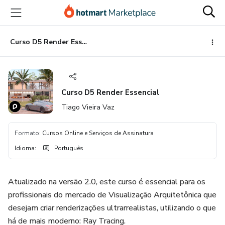
Ir
Ir
Ir
para
para
para
o
o
o
conteúdo
pagamento
rodapé
Curso D5 Render Essencial
principal
Curso D5 Render Essencial
Tiago Vieira Vaz
Formato
:
Cursos Online e Serviços de Assinatura
Idioma
:
Português
Atualizado na versão 2.0, este curso é essencial para os
profissionais do mercado de Visualização Arquitetônica que
desejam criar renderizações ultrarrealistas, utilizando o que
há de mais moderno: Ray Tracing.