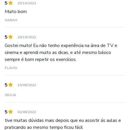
5
25/10/2022
Muito bom
SARAH
5
20/10/2022
Gostei muito! Eu não tenho experiência na área de TV e
cinema e aprendi muito as dicas, e até mesmo básico
sempre é bom repetir os exercícios.
FLAVIO
5
19/08/2022
GIULIA
5
02/08/2022
tive muitas dúvidas mais depois que eu assistir ás aulas e
praticando ao mesmo tempo ficou fácil