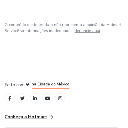
O conteúdo deste produto não representa a opinião da Hotmart.
Se você vir informações inadequadas,
denuncie aqui
em Bogotá
em Amsterdam
em Madrid
na Cidade do México
Feito com
❤
em Belo Horizonte
Conheça a Hotmart