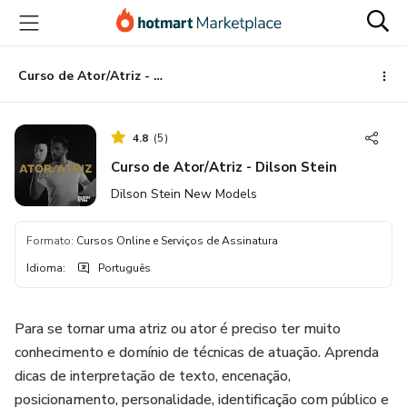
Ir
Ir
Ir
para
para
para
o
o
o
conteúdo
pagamento
rodapé
Curso de Ator/Atriz - Dilson Stein
principal
4.8
(
5
)
Curso de Ator/Atriz - Dilson Stein
Dilson Stein New Models
Formato
:
Cursos Online e Serviços de Assinatura
Idioma
:
Português
Para se tornar uma atriz ou ator é preciso ter muito
conhecimento e domínio de técnicas de atuação. Aprenda
dicas de interpretação de texto, encenação,
posicionamento, personalidade, identificação com público e