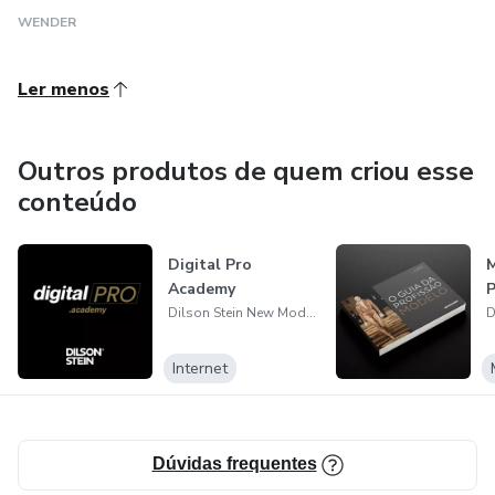
WENDER
Ler menos
Outros produtos de quem criou esse
conteúdo
Digital Pro
M
Academy
P
Dilson Stein New Models
Internet
Dúvidas frequentes