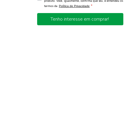
produto. Você, igualmente, confirma que leu, e entendeu os
*
termos da
Política de Privacidade
Tenho interesse em comprar!