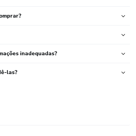
comprar?
rmações inadequadas?
ê-las?