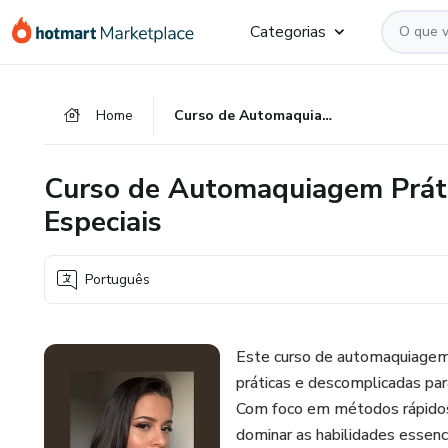
Ir
Ir
Ir
Categorias
para
para
para
o
o
o
conteúdo
pagamento
rodapé
Home
Curso de Automaquiagem Prática para o Dia a Dia e Ocasiões Especiais
principal
Curso de Automaquiagem Prátic
Especiais
Português
Este curso de automaquiagem 
práticas e descomplicadas para
Com foco em métodos rápidos 
dominar as habilidades essenc