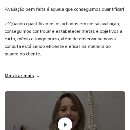
Avaliação bem feita é aquela que conseguimos quantificar!
📈Quando quantificamos os achados em nossa avaliação,
conseguimos controlar e estabelecer metas e objetivos a
curto, médio e longo prazo, além de observar se nossa
conduta está sendo eficiente e eficaz na melhora do
quadro do cliente.
🎯E pra isso, devemos utilizar ferramentas que consigam
Mostrar mais
de forma válida e confiável, mensurar nossas variáveis
desejadas.
💡E para quem utiliza o pilates como mais um recurso
terapêutico, a avaliação é a chave principal para a conduta
de sucesso.
✅ A avaliação deve ser realizada constantemente para