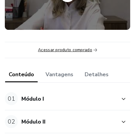
identificar se houve alterações nos sintomas e queixas do
cliente, bem como observar se os objetivos estabelecidos
em sua conduta estão sendo atingidos.
Por isso nesse curso, você terá a avaliação quantitativa
válida e eficiente e também uma avaliação palpatória, que
Acessar produto comprado
possui um resultado rápido.
Conteúdo
Vantagens
Detalhes
01
Módulo I
02
Módulo II