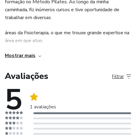
formação no Método Pilates. Ao longo da minha
caminhada, fiz inúmeros cursos e tive oportunidade de
trabalhar em diversas
áreas da Fisioterapia, o que me trouxe grande expertise na
área em que atuo.
Mostrar mais
Sou Posturóloga pela escola Francesa de Bernard Brito,
Mestre em Fisioterapia pela Universidade do Estado de
Santa Catarina (UDESC), Pós-Graduada em Fisioterapia
Avaliações
Filtrar
nas disfunções da ATM, criadora do Método Pilates
5
UNICFISIO e fundadora da empresa UNICFISIO, onde
trabalho com reabilitação por meio do movimento. Nosso
lema é Mais Movimento Menos Dor! Espero que meus
1 avaliações
conteúdos possam agregar ao seu conhecimento.