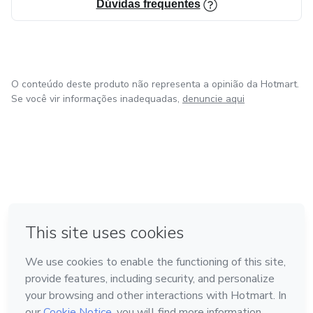
Dúvidas frequentes
O conteúdo deste produto não representa a opinião da Hotmart.
Se você vir informações inadequadas,
denuncie aqui
em Bogotá
em Amsterdam
em Madrid
na Cidade do México
Feito com
❤
em Belo Horizonte
Conheça a Hotmart