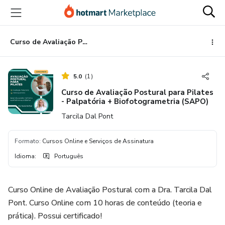
Ir
Ir
Ir
para
para
para
o
o
o
conteúdo
pagamento
rodapé
Curso de Avaliação Postural para Pilates - Palpatória + Biofotogrametria (SAPO)
principal
5.0
(
1
)
Curso de Avaliação Postural para Pilates
- Palpatória + Biofotogrametria (SAPO)
Tarcila Dal Pont
Formato
:
Cursos Online e Serviços de Assinatura
Idioma
:
Português
Curso Online de Avaliação Postural com a Dra. Tarcila Dal
Pont. Curso Online com 10 horas de conteúdo (teoria e
prática). Possui certificado!