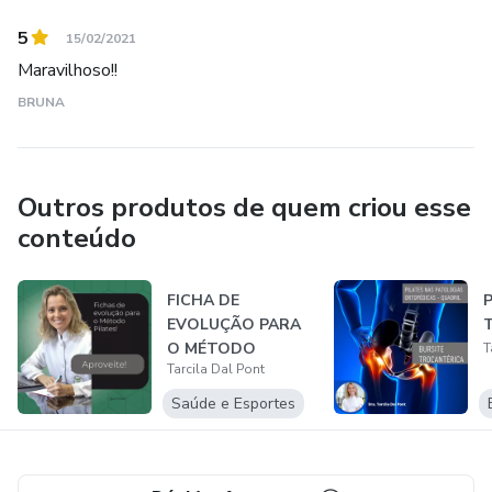
5
15/02/2021
Maravilhoso!!
BRUNA
Outros produtos de quem criou esse
conteúdo
FICHA DE
P
EVOLUÇÃO PARA
T
O MÉTODO
T
Tarcila Dal Pont
PILATES
Saúde e Esportes