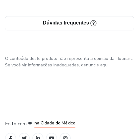
Dúvidas frequentes
O conteúdo deste produto não representa a opinião da Hotmart.
Se você vir informações inadequadas,
denuncie aqui
em Bogotá
em Amsterdam
em Madrid
na Cidade do México
Feito com
❤
em Belo Horizonte