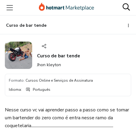
Ir
Ir
Ir
para
para
para
o
o
o
conteúdo
pagamento
rodapé
Curso de bar tende
principal
Curso de bar tende
Jhon kleyton
Formato
:
Cursos Online e Serviços de Assinatura
Idioma
:
Português
Nesse curso vc vai aprender passo a passo como se tornar
um bartender do zero como é entra nesse ramo da
coquetelaria..........................................................................................