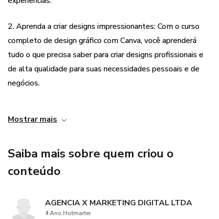
experiências.
2. Aprenda a criar designs impressionantes: Com o curso
completo de design gráfico com Canva, você aprenderá
tudo o que precisa saber para criar designs profissionais e
de alta qualidade para suas necessidades pessoais e de
negócios.
3. Flexibilidade: O curso de Canva é flexível e pode ser
Mostrar mais
feito em seu próprio ritmo, permitindo que você aprenda no
seu próprio tempo e de acordo com sua própria
Saiba mais sobre quem criou o
programação.
conteúdo
4. Aprenda habilidades valiosas: Aprender a usar o Canva e
criar designs gráficos pode ser uma habilidade valiosa para
AGENCIA X MARKETING DIGITAL LTDA
sua carreira ou negócio, permitindo que você crie designs
4 Ano Hotmarter