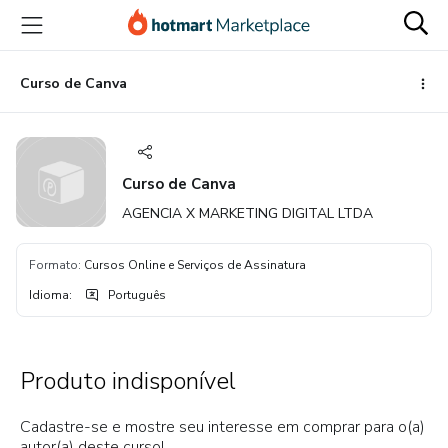
Ir
Ir
Ir
para
para
para
o
o
o
conteúdo
pagamento
rodapé
Curso de Canva
principal
Curso de Canva
AGENCIA X MARKETING DIGITAL LTDA
Formato
:
Cursos Online e Serviços de Assinatura
Idioma
:
Português
Produto indisponível
Cadastre-se e mostre seu interesse em comprar para o(a)
autor(a) deste curso!