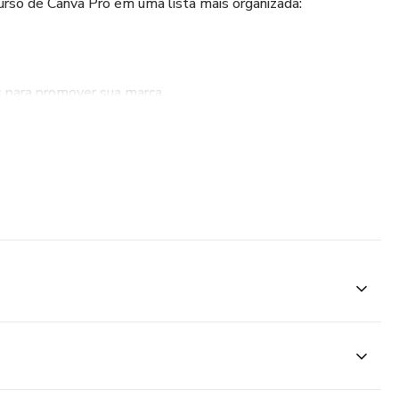
urso de Canva Pro em uma lista mais organizada:
s para promover sua marca.
ionais que destacam suas habilidades.
rs impressionantes para qualquer finalidade.
issionais que impressionam o público.
vídeos envolventes para promoção de negócios e
uipes de trabalho online eficazes usando ferramentas do