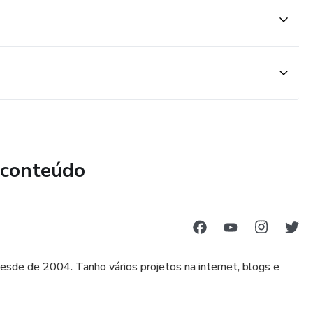
 alta qualidade para campanhas publicitárias eficazes.
 profissional para promover produtos e serviços.
nalizados que destacam sua marca.
anpage para uma aparência mais atraente.
Fanpage para manter os seguidores engajados.
 conteúdo
ade online com tutoriais detalhados sobre o Google Ads.
profissionais que encantam os leitores.
elhorar significativamente sua comunicação visual, marketing
esde de 2004. Tanho vários projetos na internet, blogs e
sionando assim sua marca e carreira. Não perca esta
s habilidades com o Canva Pro!