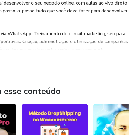
 aí desenvolver o seu negócio online, com aulas ao vivo direto
ina passo-a-passo tudo que você deve fazer para desenvolver
te via WhatsApp. Treinamento de e-mail marketing, seo para
corporativas. Criação, administração e otimização de campanhas
ágina de vendas otimizados para conversões e etc.
versas ferramentas gratuitas utilizá-las no desenvolvimento
 facilitam a divulgação dos seus produtos ou serviços no dia a
u esse conteúdo
e tenham interesse no seu produto ou serviço. E
s engajamento e vendas.
o deve ser interpretada como uma afirmação da obtenção