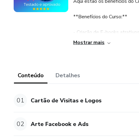
Aqui estão os benefícios do C
**Benefícios do Curso:**
- Criação de E-books atrativo
Mostrar mais
- Crachás e currículos profiss
- Trabalhos escolares e banne
Conteúdo
Detalhes
- Apresentações em slide prof
- Aprendizado de criação de 
01
Cartão de Visitas e Logos
apresentação de ideias.
- Descoberta de como criar eq
02
Arte Facebook e Ads
Canva.