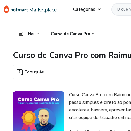
Ir
Ir
Ir
Categorias
para
para
para
o
o
o
conteúdo
pagamento
rodapé
Home
Curso de Canva Pro com Raimundo Oliveira
principal
Curso de Canva Pro com Raimu
Português
Curso Canva Pro com Raimundo
passo simples e direto ao pont
escolares, banners, apresentaç
criar equipe de trabalho online