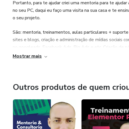
Portanto, para te ajudar criei uma mentoria para te ajudar
no seu PC, daqui eu faço uma visita na sua casa e te ens
o seu projeto.
São: mentoria, treinamentos, aulas particulares + supor
sites e blogs, criação e administração de mídias sociais 
no googleads, Facebook Ads, Big Ads e etc. Criação de p
Mostrar mais
Além disso, vou te mostrar e te ensinar com encontrar di
do seu projeto online ou físico. Só várias ferramentas que
dia.
Outros produtos de quem crio
E assim, você será facilmente encontrado por pessoas qu
consequentemente melhora os seus resultados, com mai
AVISO LEGAL: Nenhuma informação contida neste produt
de resultados.