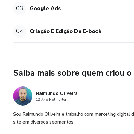
- Arte para Facebook e Ads de
03
Google Ads
- Configuração de uma Fanpage
04
Criação E Edição De E-book
- Criação de logotipos perso
- Capas personalizadas para F
- Posts personalizados para 
Saiba mais sobre quem criou o
- Domínio da arte da publicid
- Criação e edição de e-books 
Raimundo Oliveira
12 Ano Hotmarter
Esses benefícios ajudarão a m
Sou Raimundo Oliveira e trabalho com marketing digital d
e habilidades de design, impul
site em diversos segmentos.
oportunidade de aprimorar sua