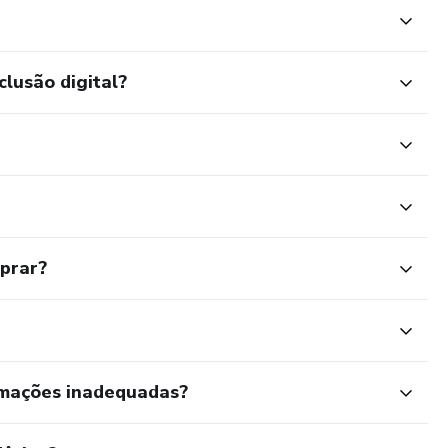
clusão digital?
mprar?
rmações inadequadas?