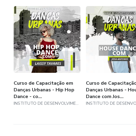
Se em até 07 dias o curso não alcançar as suas expectat
devolvido sem questionamentos ou burocracias. Neste cur
Certificado de Conclusão:
Assim que finalizar o curso, você receberá o certificado
Curso de Capacitação em
Curso de Capacitaçã
Danças Urbanas - Hip Hop
Danças Urbanas - Ho
Dance - co...
Dance com Jos...
INSTITUTO DE DESENVOLVIMENTO ESPERANCA BRASIL