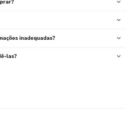
mprar?
rmações inadequadas?
ê-las?