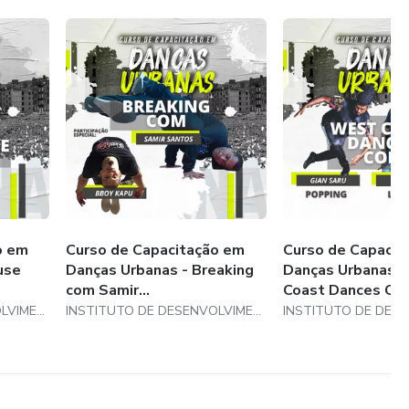
ivas você poderá nos comunicar que seu investimento será
so nós priorizamos a sua satisfação.
 de conclusão comprovando seus estudos.
o em
Curso de Capacitação em
Curso de Capacit
use
Danças Urbanas - Breaking
Danças Urbanas 
com Samir...
Coast Dances C...
INSTITUTO DE DESENVOLVIMENTO ESPERANCA BRASIL
INSTITUTO DE DESENVOLVIMENTO ESPERANCA BRASIL