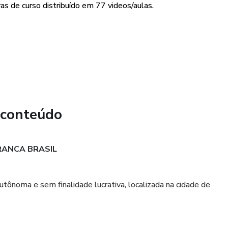
s de curso distribuído em 77 videos/aulas.
 contendo mais de 100 danças sociais.
 conteúdo
ar o seu processo de aprendizagem.
RANCA BRASIL
 sobre os conteúdos diretamente com a equipe de suporte do
utônoma e sem finalidade lucrativa, localizada na cidade de