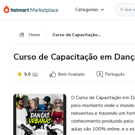
Ir
Ir
Ir
Categorias
para
para
para
o
o
o
conteúdo
pagamento
rodapé
Home
Curso de Capacitação em Danças Urbanas - Completo
principal
Curso de Capacitação em Danç
5.0
(
1
)
Bem Avaliado
Português
O Curso de Capacitação em Da
pelo momento onde o mundo a
reinventou e trazendo um forma
conhecimento produzido pelo c
aulas são 100% online, e o es