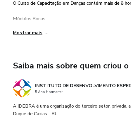
O Curso de Capacitação em Danças contém mais de 8 hora
Módulos Bonus
Mostrar mais
Ao final do curso você terá acesso a três módulos bônus
Apostilas
Saiba mais sobre quem criou o
Você terá acesso as apostilas em PDFs para complement
Fórum
INSTITUTO DE DESENVOLVIMENTO ESPE
5 Ano Hotmarter
Nos nossos fóruns você poderá tirar todas suas dúvidas
Curso de Capacitação em Danças Urbanas.
A IDEBRA é uma organização do terceiro setor, privada, a
Duque de Caxias - RJ.
Quizzes: