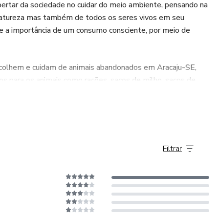
pertar da sociedade no cuidar do meio ambiente, pensando na
da natureza mas também de todos os seres vivos em seu
e a importância de um consumo consciente, por meio de
acolhem e cuidam de animais abandonados em Aracaju-SE,
os para os animais como rações, sacos de milho, sacos de
 alimentos arrecadados, bem como fraldas, roupas e
ígenas e instituições que cuidam de idosos e crianças em
Filtrar
unicípio de Frei Paulo-SE, consiste na produção sustentável
ndo os princípios da agroecologia. Além disso, o espaço
Aruanda.
es projetos. Participe você também!