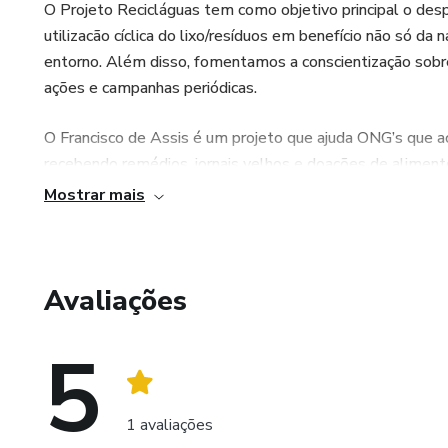
O Projeto Recicláguas tem como objetivo principal o des
utilizacão cíclica do lixo/resíduos em benefício não só 
entorno. Além disso, fomentamos a conscientização sobr
ações e campanhas periódicas.
O Francisco de Assis é um projeto que ajuda ONG’s que 
recebendo remédios, jornais velhos e doações de aliment
farelo e purina, semente de girassol, alpiste.
Mostrar mais
O Projeto Alimentando Esperança atua na distribuição de
produtos de higiene para comunidades carentes, povos ind
situação de vulnerabilidade social.
Avaliações
Projeto Horto da Serra, desenvolvido na Serra Redonda, m
5
de alimentos saudáveis, livres de resíduos tóxicos, segui
recebe grupos para vivências organizadas pelo Águas de 
1 avaliações
Todas as vendas dos nossos cursos são destinados a ess