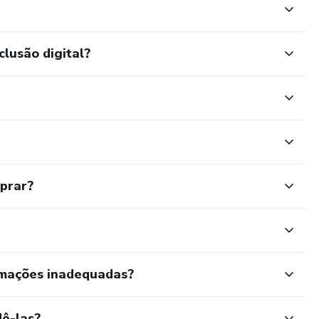
clusão digital?
mprar?
rmações inadequadas?
ê-las?