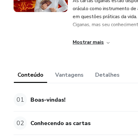
As cartas ciganas estão dispo
oráculo como instrumento de 
em questões práticas da vida.
Ciganas, mas seu conhecimento
Durante a imersão, passaremos
Mostrar mais
significados, e relacionando-a
elementos da natureza e erv
jogadas e preparação do ambie
Conteúdo
Vantagens
Detalhes
O autor deste curso sou eu, Fá
atualmente Presidente do Cen
01
Boas-vindas!
02
Conhecendo as cartas