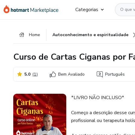
Ir
Ir
Ir
Categorias
para
para
para
o
o
o
conteúdo
pagamento
rodapé
Home
Autoconhecimento e espiritualidade
principal
Curso de Cartas Ciganas por F
5.0
(
1
)
Bem Avaliado
Português
*LIVRO NÃO INCLUSO*
Começo a descrição desse curs
profissional ou terapeuta holí