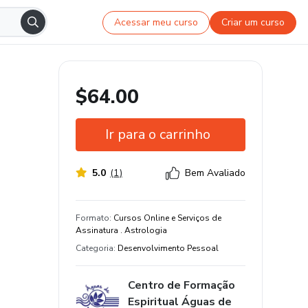
Acessar meu curso
Criar um curso
$64.00
Ir para o carrinho
5.0
(
1
)
Bem Avaliado
Garantia de 7 dias
Certificado de conclusão
Formato
:
Cursos Online e Serviços de
Assinatura . Astrologia
Estude do seu jeito e em qualquer
Categoria
:
Desenvolvimento Pessoal
dispositivo
49 aula de conteúdo original
Centro de Formação
100% de avaliações positivas
Espiritual Águas de