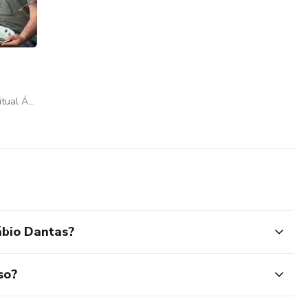
Centro de Formação Espiritual Águas de Aruanda
ábio Dantas?
so?