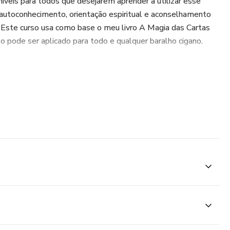
níveis para todos que desejarem aprender a utilizar esse
autoconhecimento, orientação espiritual e aconselhamento
 Este curso usa como base o meu livro A Magia das Cartas
 pode ser aplicado para todo e qualquer baralho cigano.
 por todas as cartas, detalhando seus arquétipos e
s à recomendações terapêuticas de chacras, cristais,
as relacionadas. Além disso, aprofundaremos em métodos de
nte para se conectar com este oráculo.
bio Dantas. Educador espiritual, escritor, palestrante e
tro de Formação Espiritual Águas de Aruanda.