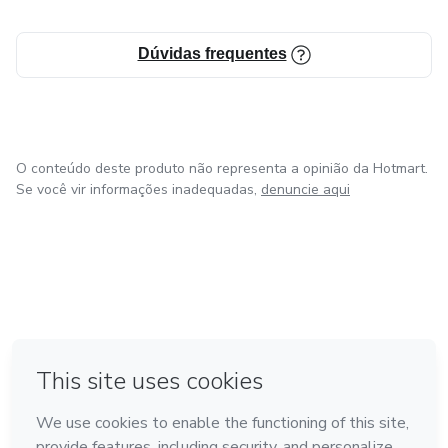
Dúvidas frequentes
O conteúdo deste produto não representa a opinião da Hotmart.
Se você vir informações inadequadas,
denuncie aqui
em Bogotá
em Amsterdam
em Madrid
na Cidade do México
Feito com
❤
em Belo Horizonte