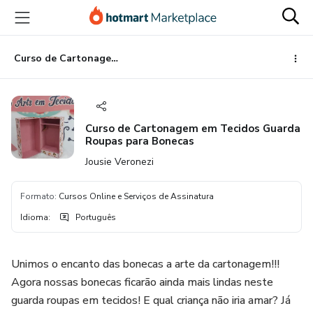
Ir
Ir
Ir
para
para
para
o
o
o
conteúdo
pagamento
rodapé
Curso de Cartonagem em Tecidos Guarda Roupas para Bonecas
principal
Curso de Cartonagem em Tecidos Guarda
Roupas para Bonecas
Jousie Veronezi
Formato
:
Cursos Online e Serviços de Assinatura
Idioma
:
Português
Unimos o encanto das bonecas a arte da cartonagem!!!
Agora nossas bonecas ficarão ainda mais lindas neste
guarda roupas em tecidos! E qual criança não iria amar? Já