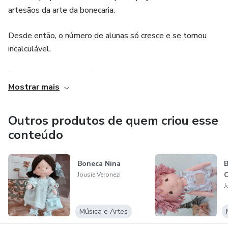
artesãos da arte da bonecaria.
Desde então, o número de alunas só cresce e se tornou
incalculável.
Sempre inovando em técnicas, sempre criando e trazendo
Mostrar mais
o melhor da bonecaria pra vocês, agora em cursos online.
Esperamos que gostem dos nossos conteúdos.
Outros produtos de quem criou esse
conteúdo
Boneca Nina
B
O
Jousie Veronezi
J
Música e Artes