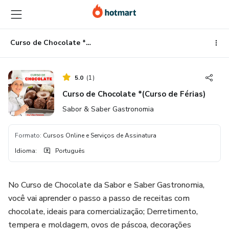
Ir
Ir
Ir
para
para
para
o
o
o
conteúdo
pagamento
rodapé
Curso de Chocolate *(Curso de Férias)
principal
5.0
(
1
)
Curso de Chocolate *(Curso de Férias)
Sabor & Saber Gastronomia
Formato
:
Cursos Online e Serviços de Assinatura
Idioma
:
Português
No Curso de Chocolate da Sabor e Saber Gastronomia,
você vai aprender o passo a passo de receitas com
chocolate, ideais para comercialização; Derretimento,
tempera e moldagem, ovos de páscoa, decorações