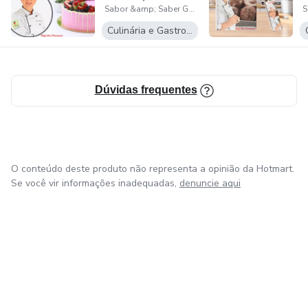
Sabor &amp; Saber Gastronomia
Férias)
sempre atualizada e à frente dos acontecimentos da sua
Culinária e Gastronomia
época.
Conheça a escola acessando
www.saboresabergastronomia.com.br
Dúvidas frequentes
O conteúdo deste produto não representa a opinião da Hotmart.
Se você vir informações inadequadas,
denuncie aqui