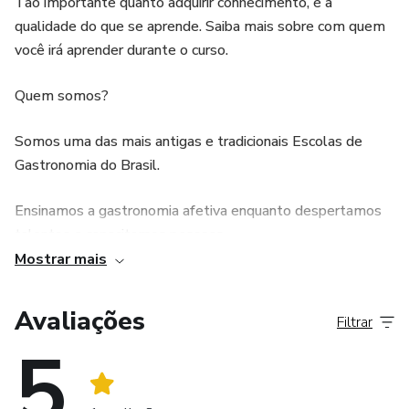
Tão importante quanto adquirir conhecimento, é a
qualidade do que se aprende. Saiba mais sobre com quem
você irá aprender durante o curso.
Quem somos?
Somos uma das mais antigas e tradicionais Escolas de
Gastronomia do Brasil.
Ensinamos a gastronomia afetiva enquanto despertamos
talentos e capacitamos pessoas.
Mostrar mais
Repaginamos nossa programação para atender os desafios
dos novos tempos.
Avaliações
Filtrar
5
A Escola hoje:
Hoje, a Sabor & Saber Gastronomia possuí alta reputação