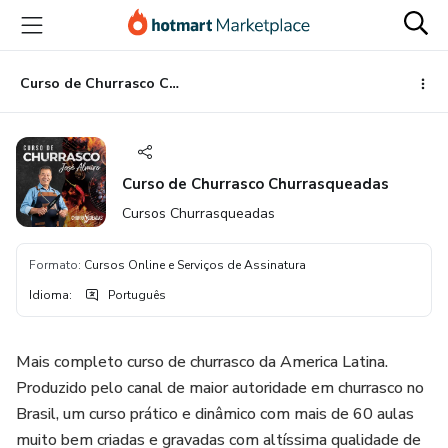
Ir
Ir
Ir
para
para
para
o
o
o
conteúdo
pagamento
rodapé
Curso de Churrasco Churrasqueadas
principal
Curso de Churrasco Churrasqueadas
Cursos Churrasqueadas
Formato
:
Cursos Online e Serviços de Assinatura
Idioma
:
Português
Mais completo curso de churrasco da America Latina.
Produzido pelo canal de maior autoridade em churrasco no
Brasil, um curso prático e dinâmico com mais de 60 aulas
muito bem criadas e gravadas com altíssima qualidade de