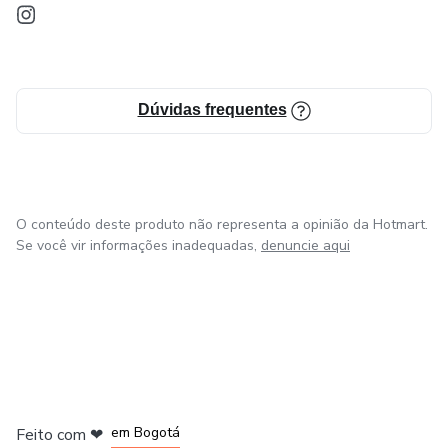
Dúvidas frequentes
O conteúdo deste produto não representa a opinião da Hotmart.
Se você vir informações inadequadas,
denuncie aqui
em Amsterdam
em Madrid
em Bogotá
Feito com
❤