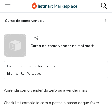
Ir
Ir
Ir
para
para
para
o
o
o
conteúdo
pagamento
rodapé
Curso de como vender na Hotmart
principal
Curso de como vender na Hotmart
Formato
:
eBooks ou Documentos
Idioma
:
Português
Aprenda como vender do zero ou a vender mais
Check list completo com o passo a passo doque fazer