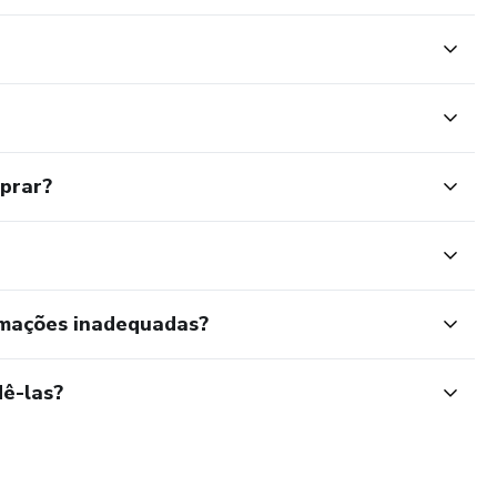
mprar?
rmações inadequadas?
ê-las?