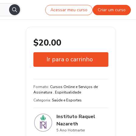
Acessar meu curso
Criar um curso
$20.00
Ir para o carrinho
Garantia de 7 dias
Formato
:
Cursos Online e Serviços de
Assinatura . Espiritualidade
Categoria
:
Saúde e Esportes
Instituto Raquel
Nazareth
5 Ano Hotmarter