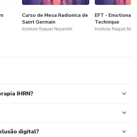
or dentro, se fortalecer e transformar sua vida.
em
Curso de Mesa Radionica de
EFT - Emotional 
ê.
Saint Germain
Technique
Instituto Raquel Nazareth
Instituto Raquel Naza
rapia IHRN?
clusão digital?