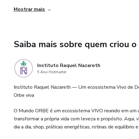
4. Possibilidade de se tornar um terapeuta holístico, u
Mostrar mais
crescimento, além de contribuir para o bem-estar e a saú
Saiba mais sobre quem criou o
Instituto Raquel Nazareth
5 Ano Hotmarter
Instituto Raquel Nazareth — Um ecossistema Vivo de D
Orbe viva
O Mundo ORBE é um ecossistema VIVO reunido em um único
transformar a própria vida com leveza e propósito. Aqui, 
dia a dia, shop, práticas energéticas, rotinas de equilíb