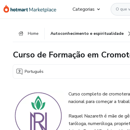
Ir
Ir
Ir
Categorias
para
para
para
o
o
o
conteúdo
pagamento
rodapé
Home
Autoconhecimento e espiritualidade
principal
Curso de Formação em Cromot
Português
Curso completo de cromoterapi
nacional para começar a trabal
Raquel Nazareth é mãe de gêm
taróloga, numeróloga, proprie