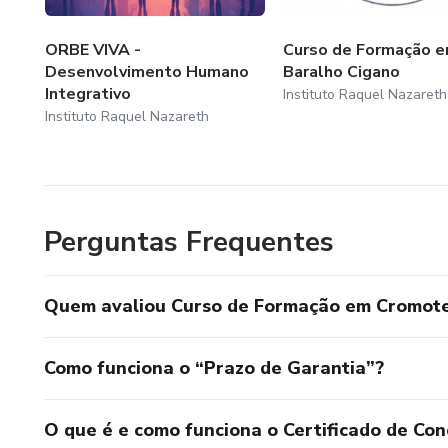
Um único lugar com tudo o que você precisa para crescer p
ORBE VIVA -
Curso de Formação 
O holos do jeito certo: simples, completo e feito para voc
Desenvolvimento Humano
Baralho Cigano
Integrativo
Instituto Raquel Nazareth
Instituto Raquel Nazareth
Perguntas Frequentes
Quem avaliou Curso de Formação em Cromote
Como funciona o “Prazo de Garantia”?
O que é e como funciona o Certificado de Con