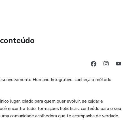
ma profissão em alta demanda e com grande potencial de
de das pessoas.
 conteúdo
esenvolvimento Humano Integrativo, conheça o método
 lugar, criado para quem quer evoluir, se cuidar e
você encontra tudo: formações holísticas, conteúdo para o seu
rio e uma comunidade acolhedora que te acompanha de verdade.