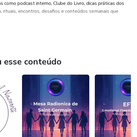
como podcast interno, Clube do Livro, dicas práticas dos
, rituais, encontros, desafios e conteúdos semanais que
a, criados para apoiar quem sempre apoiou todo mundo.
 além:
u esse conteúdo
os de formação, mas também trilhas de empreendedorismo,
de carreira, para que ele se torne um terapeuta Holístico
no processo.
io, autoconhecimento e evolução real.