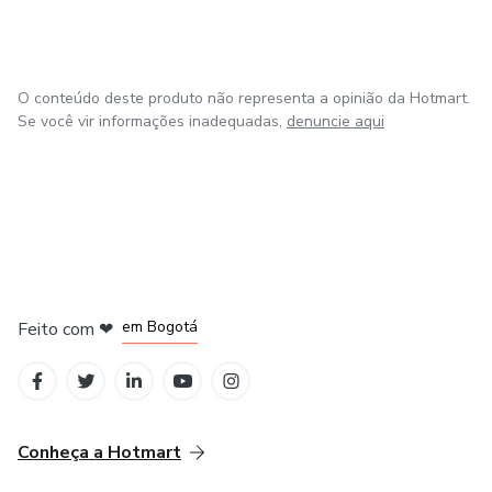
O conteúdo deste produto não representa a opinião da Hotmart.
Se você vir informações inadequadas,
denuncie aqui
em Amsterdam
em Madrid
em Bogotá
Feito com
❤
em Belo Horizonte
na Cidade do México
Conheça a Hotmart