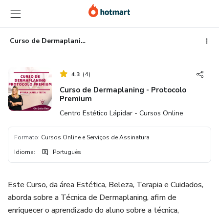
Ir
Ir
Ir
para
para
para
o
o
o
conteúdo
pagamento
rodapé
Curso de Dermaplaning - Protocolo Premium
principal
4.3
(
4
)
Curso de Dermaplaning - Protocolo
Premium
Centro Estético Lápidar - Cursos Online
Formato
:
Cursos Online e Serviços de Assinatura
Idioma
:
Português
Este Curso, da área Estética, Beleza, Terapia e Cuidados,
aborda sobre a Técnica de Dermaplaning, afim de
enriquecer o aprendizado do aluno sobre a técnica,