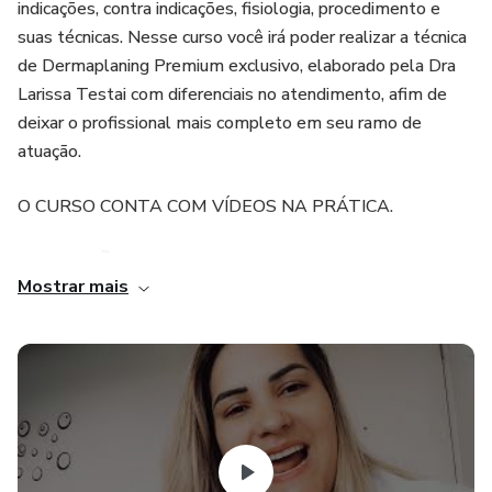
indicações, contra indicações, fisiologia, procedimento e
suas técnicas. Nesse curso você irá poder realizar a técnica
de Dermaplaning Premium exclusivo, elaborado pela Dra
Larissa Testai com diferenciais no atendimento, afim de
deixar o profissional mais completo em seu ramo de
atuação.
O CURSO CONTA COM VÍDEOS NA PRÁTICA.
⚠️ ATENÇÃO
Mostrar mais
Este é um curso livre com objetivo de capacitar e aprimorar
conhecimentos.
Ele não substitui formação técnica, graduação ou
habilitação profissional exigida por lei para determinadas
áreas — confira sempre a legislação pertinente.