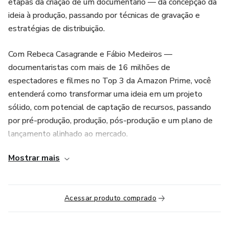
etapas da criação de um documentário — da concepção da
ideia à produção, passando por técnicas de gravação e
estratégias de distribuição.
Com Rebeca Casagrande e Fábio Medeiros —
documentaristas com mais de 16 milhões de
espectadores e filmes no Top 3 da Amazon Prime, você
entenderá como transformar uma ideia em um projeto
sólido, com potencial de captação de recursos, passando
por pré-produção, produção, pós-produção e um plano de
lançamento alinhado ao mercado.
Mostrar mais
TURMA EXCLUSIVA - ÚLTIMAS VAGAS
Período: de 2 de junho a 30 de junho
Acessar produto comprado
Horário: Segundas, das 19h30 às 21h