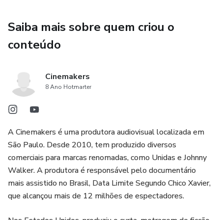
montagem de equipe, cronograma, escolha de locações e
estratégias para colocar o projeto em prática.
Saiba mais sobre quem criou o
conteúdo
AULA 3 – 16 de junho de 2025 – Das 19h30 às 21h
Técnicas de Gravação, Iluminação e Som.
Cinemakers
8 Ano Hotmarter
AULA 4 – 23 de junho de 2025 – Das 19h30 às 21h
Pós-Produção. Montagem, finalização e estratégias
A Cinemakers é uma produtora audiovisual localizada em
narrativas na edição e cobertura de imagens.
São Paulo. Desde 2010, tem produzido diversos
comerciais para marcas renomadas, como Unidas e Johnny
AULA 5 – 30 de junho de 2025 – Das 19h30 às 21h30
Walker. A produtora é responsável pelo documentário
Distribuição e Venda. Como distribuir seu documentário em
mais assistido no Brasil, Data Limite Segundo Chico Xavier,
festivais, vender para canais e plataformas e alcançar o
que alcançou mais de 12 milhões de espectadores.
público certo.