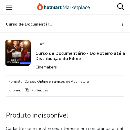
Ir
Ir
Ir
para
para
para
o
o
o
conteúdo
pagamento
rodapé
Curso de Documentário - Do Roteiro até a Distribuição do Filme
principal
Curso de Documentário - Do Roteiro até a
Distribuição do Filme
Cinemakers
Formato
:
Cursos Online e Serviços de Assinatura
Idioma
:
Português
Produto indisponível
Cadastre-se e mostre seu interesse em comprar para o(a)