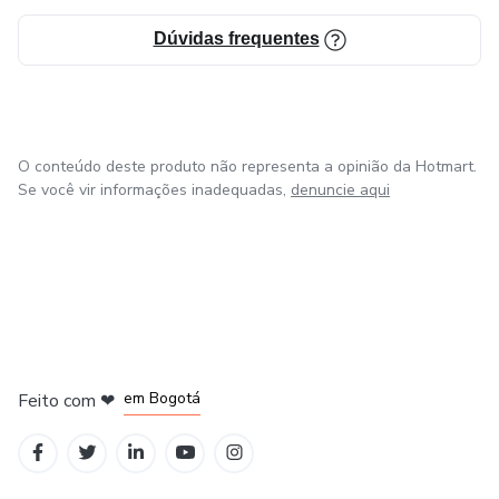
Dúvidas frequentes
O conteúdo deste produto não representa a opinião da Hotmart.
Se você vir informações inadequadas,
denuncie aqui
em Amsterdam
em Madrid
em Bogotá
Feito com
❤
em Belo Horizonte
na Cidade do México