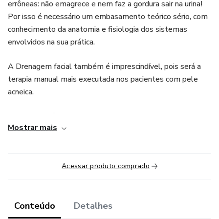
errôneas: não emagrece e nem faz a gordura sair na urina!
Por isso é necessário um embasamento teórico sério, com
conhecimento da anatomia e fisiologia dos sistemas
envolvidos na sua prática.
A Drenagem facial também é imprescindível, pois será a
terapia manual mais executada nos pacientes com pele
acneica.
No curso você vai aprender a teoria completa dos sistemas
Mostrar mais
circulatórios sanguíneo e linfático, além da abordagem do
sistema tegumentar, da fáscia e celulite. As aulas práticas
são mostradas de forma clara e em detalhes. A professora
Acessar produto comprado
Ana Ramos, com toda a sua expertise e experiência de
mais de 14 anos no atendimento clínico e na docência das
terapias manuais, vai te ensinar a fazer um atendimento
eficaz e de excelência, entregando resultados e
Conteúdo
Detalhes
encantando seu/sua paciente.