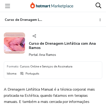
Ir
Ir
Ir
para
para
para
o
o
o
conteúdo
pagamento
rodapé
Curso de Drenagem Linfática com Ana Ramos
principal
Curso de Drenagem Linfática com Ana
Ramos
Portal Ana Ramos
Formato
:
Cursos Online e Serviços de Assinatura
Idioma
:
Português
A Drenagem Linfática Manual é a técnica corporal mais
praticada na Estética, quando falamos em terapias
manuais. E também a mais cercada por informações