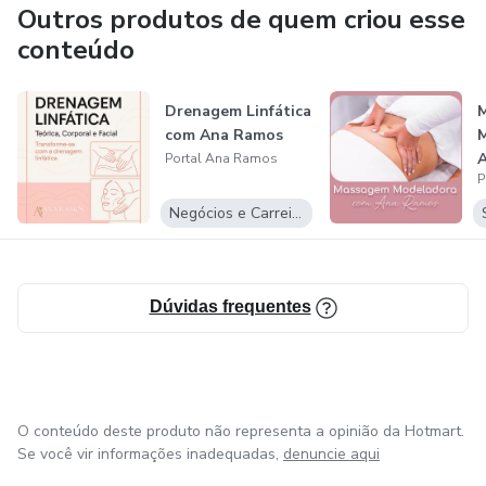
focadas em aparelhos e técnicas invasivos, químicos que
Outros produtos de quem criou esse
prometem resultados rápidos ou imediatos.
conteúdo
O Portal Ana Ramos irá promover e divulgar conhecimento
Drenagem Linfática
técnico de forma descomplicada conforme dizem as
com Ana Ramos
alunas, e além disso vou compartilhar com você
Portal Ana Ramos
conhecimentos que milhares de alunas disseram que nunca
P
ouviram falar, bons estudos!
Negócios e Carreira
Dúvidas frequentes
O conteúdo deste produto não representa a opinião da Hotmart.
Se você vir informações inadequadas,
denuncie aqui