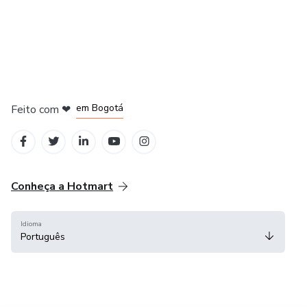
em Amsterdam
em Madrid
em Bogotá
Feito com
❤
em Belo Horizonte
na Cidade do México
Conheça a Hotmart
Idioma
Português