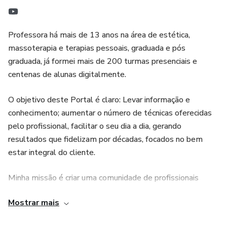
Professora há mais de 13 anos na área de estética,
massoterapia e terapias pessoais, graduada e pós
graduada, já formei mais de 200 turmas presenciais e
centenas de alunas digitalmente.
O objetivo deste Portal é claro: Levar informação e
conhecimento; aumentar o número de técnicas oferecidas
pelo profissional, facilitar o seu dia a dia, gerando
resultados que fidelizam por décadas, focados no bem
estar integral do cliente.
Minha missão é criar uma comunidade de profissionais
conscientes, utilizando os infinitos e maravilhosos recursos
Mostrar mais
naturais, que mesmo trazendo resultados incríveis, são
ofuscados pelo brilho das inovações, cada vez mais