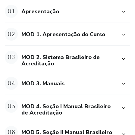
01
Apresentação
9. Metodologia ONA
10. Manuais e Padrões Core
02
MOD 1. Apresentação do Curso
11. Qualidades do Auditor
03
MOD 2. Sistema Brasileiro de
12. Competências Necessárias
Acreditação
13. Preparação da Auditoria
04
MOD 3. Manuais
14. Técnicas de Avaliações
15. Processo de Amostragem
05
MOD 4. Seção I Manual Brasileiro
de Acreditação
Este curso é uma oportunidade única para desenvolver
habilidades críticas e obter certificação na metodologia
06
MOD 5. Seção II Manual Brasileiro