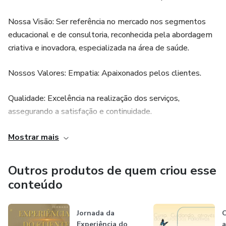
Nossa Visão: Ser referência no mercado nos segmentos
educacional e de consultoria, reconhecida pela abordagem
criativa e inovadora, especializada na área de saúde.
Nossos Valores: Empatia: Apaixonados pelos clientes.
Qualidade: Excelência na realização dos serviços,
assegurando a satisfação e continuidade.
Flexibilidade: Rápida adaptação aos cenários e
Mostrar mais
necessidades dos nossos clientes.
Outros produtos de quem criou esse
Inovação: Criatividade e agilidade na solução, com nosso
conteúdo
DNA inovador
Jornada da
C
Experiência do
a