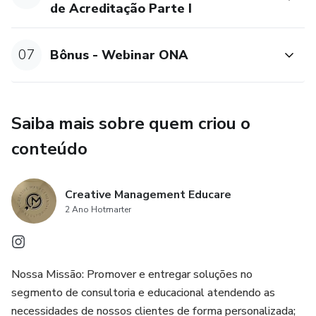
ONA, contribuindo para a excelência e a segurança nos
de Acreditação Parte I
serviços de saúde. Estamos ansiosos para guiá-los nesta
jornada de aprendizado e desenvolvimento profissional.
07
Bônus - Webinar ONA
Obrigado por escolher a Creative Management para sua
formação em auditoria interna.
Saiba mais sobre quem criou o
conteúdo
Creative Management Educare
2 Ano Hotmarter
Nossa Missão: Promover e entregar soluções no
segmento de consultoria e educacional atendendo as
necessidades de nossos clientes de forma personalizada;