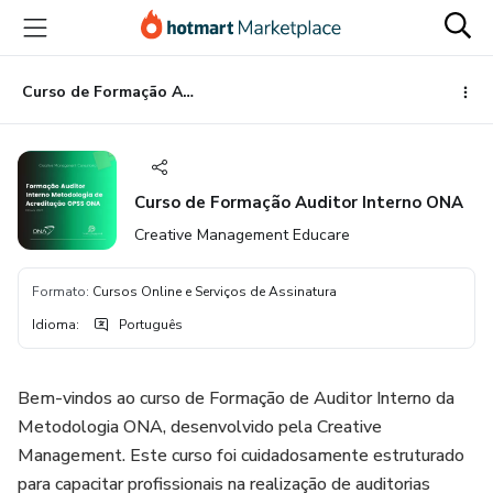
Ir
Ir
Ir
para
para
para
o
o
o
conteúdo
pagamento
rodapé
Curso de Formação Auditor Interno ONA
principal
Curso de Formação Auditor Interno ONA
Creative Management Educare
Formato
:
Cursos Online e Serviços de Assinatura
Idioma
:
Português
Bem-vindos ao curso de Formação de Auditor Interno da
Metodologia ONA, desenvolvido pela Creative
Management. Este curso foi cuidadosamente estruturado
para capacitar profissionais na realização de auditorias