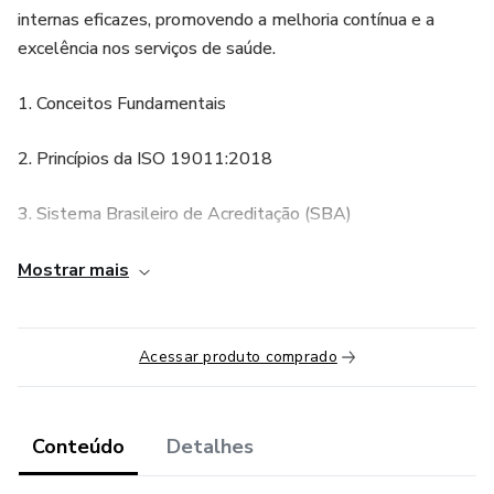
internas eficazes, promovendo a melhoria contínua e a
excelência nos serviços de saúde.
1. Conceitos Fundamentais
2. Princípios da ISO 19011:2018
3. Sistema Brasileiro de Acreditação (SBA)
4. Organização Nacional de Acreditação (ONA)
Mostrar mais
5. Normas Técnicas e de Avaliação
Acessar produto comprado
6. Modelo Conceitual
7. Dimensões da Qualidade
Conteúdo
Detalhes
8. Fundamentos de Gestão