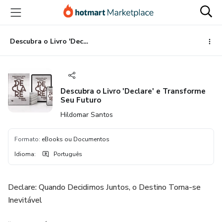
Ir
Ir
Ir
para
para
para
o
o
o
conteúdo
pagamento
rodapé
Descubra o Livro 'Declare' e Transforme Seu Futuro
principal
Descubra o Livro 'Declare' e Transforme
Seu Futuro
Hildomar Santos
Formato
:
eBooks ou Documentos
Idioma
:
Português
Declare: Quando Decidimos Juntos, o Destino Torna-se
Inevitável