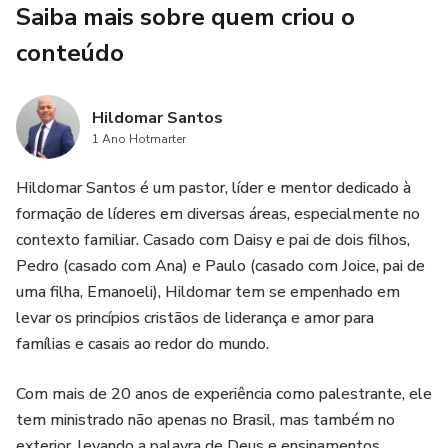
Saiba mais sobre quem criou o
Daisy Santos, vive há mais de três décadas uma aliança
sólida. Juntos, construíram uma família, criaram filhos que
conteúdo
hoje também são casados, e desfrutam da alegria de
serem avós — um testemunho vivo de que os princípios
Hildomar Santos
ensinados no livro são possíveis, aplicáveis e
1 Ano Hotmarter
transformadores.
Hildomar Santos é um pastor, líder e mentor dedicado à
“Declare” é mais do que um livro sobre relacionamentos —
formação de líderes em diversas áreas, especialmente no
é um chamado à decisão, à unidade e à construção
contexto familiar. Casado com Daisy e pai de dois filhos,
intencional de uma família que resiste ao tempo e deixa
Pedro (casado com Ana) e Paulo (casado com Joice, pai de
um legado.
uma filha, Emanoeli), Hildomar tem se empenhado em
levar os princípios cristãos de liderança e amor para
famílias e casais ao redor do mundo.
Com mais de 20 anos de experiência como palestrante, ele
tem ministrado não apenas no Brasil, mas também no
exterior, levando a palavra de Deus e ensinamentos