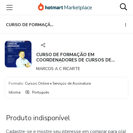
Ir
Ir
Ir
para
para
para
o
o
o
conteúdo
pagamento
rodapé
CURSO DE FORMAÇÃO EM COORDENADORES DE CURSOS DE GRADUAÇÃO
principal
CURSO DE FORMAÇÃO EM
COORDENADORES DE CURSOS DE
GRADUAÇÃO
MARCOS A C RICARTE
Formato
:
Cursos Online e Serviços de Assinatura
Idioma
:
Português
Produto indisponível
Cadastre-se e mostre seu interesse em comprar para o(a)