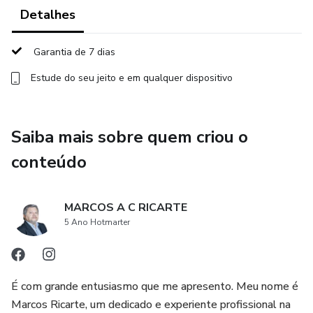
Detalhes
Desta forma, você estará bem preparado para exercer as
responsabilidades de um coordenador de curso de
Garantia de 7 dias
graduação e trabalhar em uma instituição de ensino
Estude do seu jeito e em qualquer dispositivo
superior. Para garantir o sucesso, nossos instrutores
trabalham em conjunto para garantir o melhor treinamento
possível para você.
Saiba mais sobre quem criou o
Não perca esta oportunidade e junte-se a nós! Inscreva-se
conteúdo
agora para o nosso curso de formação em coordenadores
de curso de graduação!
MARCOS A C RICARTE
5 Ano Hotmarter
É com grande entusiasmo que me apresento. Meu nome é
Marcos Ricarte, um dedicado e experiente profissional na