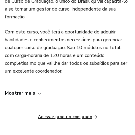
de Curso de Graduação, o único do Brasil qu vai capacitá-lo
a se tornar um gestor de curso, independente da sua
formação.
Com este curso, você terá a oportunidade de adquirir
habilidades e conhecimentos necessários para gerenciar
qualquer curso de graduação. São 10 módulos no total,
com carga-horaria de 120 horas e um conteúdo
completíssimo que vai lhe dar todos os subsídios para ser
um excelente coordenador.
Você será capaz de entender o contexto do ensino superior
Mostrar mais
brasileiro, desenvolver competências essenciais para um
gestor de curso, comprender e saber interpretar a
legislação da educação superior, estruturar toda
Acessar produto comprado
documentação necessária de um curso, liderar equipes,
elaborar estratégias de marketing e captação de alunos,
bem como gerenciar financeiramente o curso.