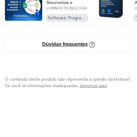
Sincronize o
LUMINVS TECNOLOGIA
L
Google Contacts
com o W...
Software, Programas para baixar
Dúvidas frequentes
O conteúdo deste produto não representa a opinião da Hotmart.
Se você vir informações inadequadas,
denuncie aqui
em Amsterdam
em Madrid