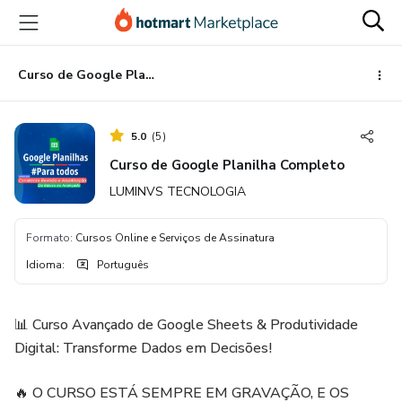
Ir
Ir
Ir
para
para
para
o
o
o
conteúdo
pagamento
rodapé
Curso de Google Planilha Completo
principal
5.0
(
5
)
Curso de Google Planilha Completo
LUMINVS TECNOLOGIA
Formato
:
Cursos Online e Serviços de Assinatura
Idioma
:
Português
📊 Curso Avançado de Google Sheets & Produtividade
Digital: Transforme Dados em Decisões!
🔥 O CURSO ESTÁ SEMPRE EM GRAVAÇÃO, E OS