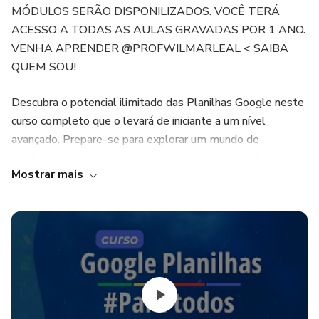
MÓDULOS SERÃO DISPONILIZADOS. VOCÊ TERÁ
ACESSO A TODAS AS AULAS GRAVADAS POR 1 ANO.
VENHA APRENDER @PROFWILMARLEAL < SAIBA
QUEM SOU!
Descubra o potencial ilimitado das Planilhas Google neste
curso completo que o levará de iniciante a um nível
avançado. Prepare-se para explorar um mundo de
eficiência, organização e análise de dados, com inúmeros
Mostrar mais
exemplos práticos. 🌐
🚀 NESTE CURSO:
📋 Aprenda a usar o Google Planilhas para impulsionar sua
produtividade e otimizar tarefas.
📊 Explore recursos avançados das planilhas.