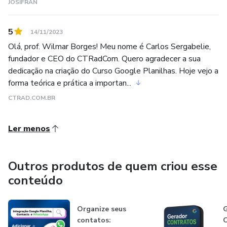
JOSIFRAN
5
14/11/2023
Olá, prof. Wilmar Borges! Meu nome é Carlos Sergabelie,
fundador e CEO do CTRadCom. Quero agradecer a sua
dedicação na criação do Curso Google Planilhas. Hoje vejo a
forma teórica e prática a importan...
CTRAD.COM.BR
Ler menos
Outros produtos de quem criou esse
conteúdo
Organize seus
G
contatos: