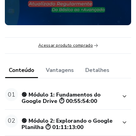
📈 Desenvolva habilidades de criação de gráficos, incluindo
formatação condicional e hiperlinks.
🔢 Aprofunde-se em funções e fórmulas avançadas.
Acessar produto comprado
📡 Explore a manipulação de dados com funções como
IMPORTFEED e QUERY.
🔐 Utilize validação de dados e aprenda sobre
Conteúdo
Vantagens
Detalhes
IMPORTJSON e outras ferramentas.
🔄 CURSO EM CONSTANTE ATUALIZAÇÃO, ACESSO
01
🟢 Módulo 1: Fundamentos do
ILIMITADO. 📚🔧
Google Drive ⏱ 00:55:54:00
📚 O QUE VEM POR AÍ?
02
🟢 Módulo 2: Explorando o Google
Planilha ⏱ 01:11:13:00
Além disso, teremos projetos práticos onde aplicamos os