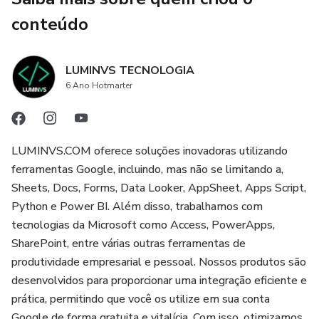
📊🔥
conteúdo
Está pronto para dominar o Google Planilhas?
LUMINVS TECNOLOGIA
Inscreva-se agora e vamos ser produtivos 🚀
6 Ano Hotmarter
✅ Conheça nossos produtos em:
https://luminvs.com/infoprodutos
LUMINVS.COM oferece soluções inovadoras utilizando
ferramentas Google, incluindo, mas não se limitando a,
Sheets, Docs, Forms, Data Looker, AppSheet, Apps Script,
Python e Power BI. Além disso, trabalhamos com
tecnologias da Microsoft como Access, PowerApps,
SharePoint, entre várias outras ferramentas de
produtividade empresarial e pessoal. Nossos produtos são
desenvolvidos para proporcionar uma integração eficiente e
prática, permitindo que você os utilize em sua conta
Google de forma gratuita e vitalícia. Com isso, otimizamos