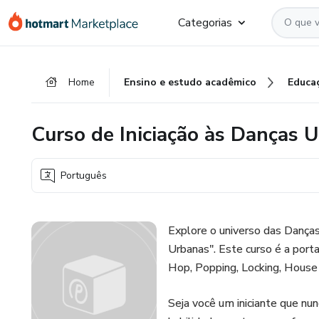
Ir
Ir
Ir
Categorias
para
para
para
o
o
o
conteúdo
pagamento
rodapé
Home
Ensino e estudo acadêmico
Educa
principal
Curso de Iniciação às Danças 
Português
Explore o universo das Danças
Urbanas". Este curso é a porta
Hop, Popping, Locking, House 
Seja você um iniciante que nu