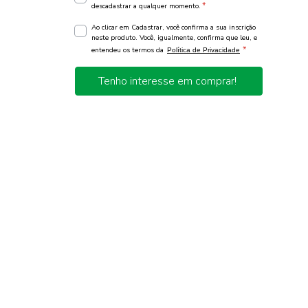
*
descadastrar a qualquer momento.
Ao clicar em Cadastrar, você confirma a sua inscrição
neste produto. Você, igualmente, confirma que leu, e
*
entendeu os termos da
Política de Privacidade
Tenho interesse em comprar!