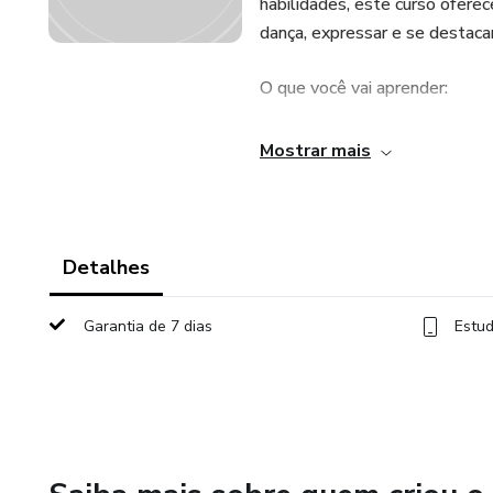
habilidades, este curso ofere
dança, expressar e se destaca
O que você vai aprender:
Dominar os Movimentos Fund
Mostrar mais
Explorar a Cultura dos Passo
Desenvolver sua Musicalidade 
Detalhes
Adquirir sua Improvisação e Li
Garantia de 7 dias
Estud
Promoção de Black Friday - 5
Como parte da Black Friday, 
primeiros clientes que se ins
do preço regular, você receb