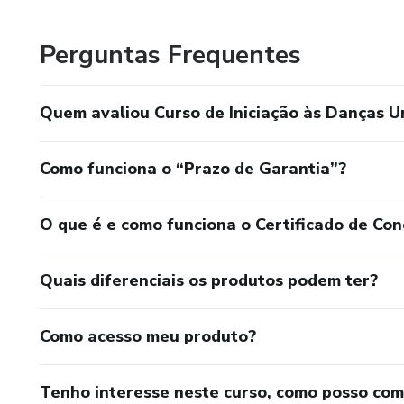
desafios. Em essência, as Danças Urbanas são uma manifes
de unir pessoas em torno de uma paixão compartilhada, c
Perguntas Frequentes
todo o mundo.
Quem avaliou Curso de Iniciação às Danças 
Como funciona o “Prazo de Garantia”?
O que é e como funciona o Certificado de Con
Quais diferenciais os produtos podem ter?
Como acesso meu produto?
Tenho interesse neste curso, como posso co