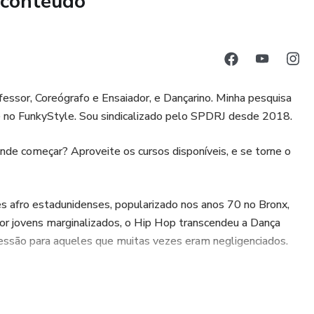
 conteúdo
iros passos no mundo das danças urbanas por um preço
o curso completo.
essor, Coreógrafo e Ensaiador, e Dançarino. Minha pesquisa
 no FunkyStyle. Sou sindicalizado pelo SPDRJ desde 2018.
ientes que se inscreverem durante a Black Friday.
nde começar? Aproveite os cursos disponíveis, e se torne o
empo limitado.
o seu ritmo nas Danças Urbanas!
 afro estadunidenses, popularizado nos anos 70 no Bronx,
or jovens marginalizados, o Hip Hop transcendeu a Dança
e a Black Friday. A promoção de 50% de desconto é válida
ressão para aqueles que muitas vezes eram negligenciados.
 que se inscreverem no curso completo de "Iniciação às
ta chance única de economizar e aprender a arte das Danças
unem pessoas, criam laços comunitários e fornecem uma
as não apenas contam histórias através dos movimentos, mas
 a autodescoberta, a expressão pessoal e a superação de