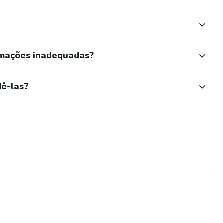
rmações inadequadas?
ê-las?