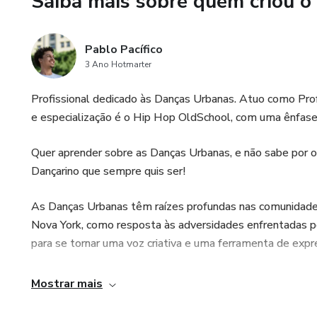
Saiba mais sobre quem criou o
oportunidade de dar os prime
incrivelmente reduzido.
Pablo Pacífico
Detalhes da Promoção:
3 Ano Hotmarter
Desconto: 50% de desconto n
Profissional dedicado às Danças Urbanas. Atuo como Prof
e especialização é o Hip Hop OldSchool, com uma ênfase
Válido para os 10 primeiros cl
Quer aprender sobre as Danças Urbanas, e não sabe por o
Promoção válida apenas por t
Dançarino que sempre quis ser!
Inscreva-se agora e descubra 
As Danças Urbanas têm raízes profundas nas comunidades
Nova York, como resposta às adversidades enfrentadas p
*Oferta válida apenas durant
para se tornar uma voz criativa e uma ferramenta de exp
para os 10 primeiros clientes
Danças Urbanas". Não perca es
Além de serem formas de expressão, as Danças Urbanas 
Mostrar mais
Urbanas.*
saída criativa para jovens em situações desafiadoras. El
também capacitam indivíduos e comunidades, promovendo