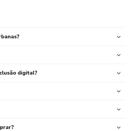
tação da resiliência humana, da criatividade e da capacidade
ontinuando a ser uma força inspiradora e transformadora em
Urbanas?
clusão digital?
mprar?