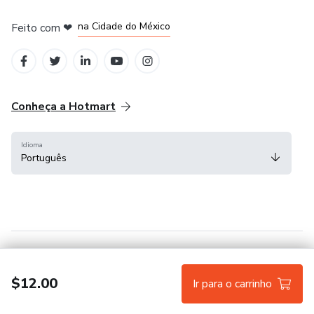
em Bogotá
em Amsterdam
em Madrid
na Cidade do México
Feito com
❤
em Belo Horizonte
Conheça a Hotmart
Idioma
Português
Central de ajuda
Termos
Privacidade
Cookies
$12.00
Ir para o carrinho
Hotmart — 2011-2026 © Todos os direitos reservados.