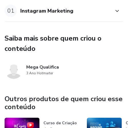
aproveitar todo o potencial dessa plataforma para
impulsionar sua marca, expandir sua base de seguidores e
01
Instagram Marketing
alcançar o sucesso nas redes sociais!
Saiba mais sobre quem criou o
conteúdo
Mega Qualifica
3 Ano Hotmarter
Outros produtos de quem criou esse
conteúdo
Curso de Criação
C