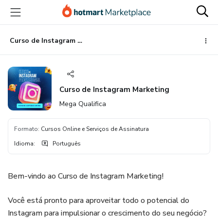
Ir
Ir
Ir
para
para
para
o
o
o
conteúdo
pagamento
rodapé
Curso de Instagram Marketing
principal
Curso de Instagram Marketing
Mega Qualifica
Formato
:
Cursos Online e Serviços de Assinatura
Idioma
:
Português
Bem-vindo ao Curso de Instagram Marketing!
Você está pronto para aproveitar todo o potencial do
Instagram para impulsionar o crescimento do seu negócio?