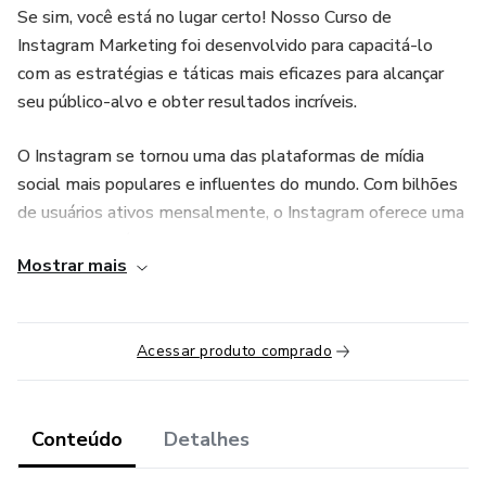
Se sim, você está no lugar certo! Nosso Curso de
Instagram Marketing foi desenvolvido para capacitá-lo
com as estratégias e táticas mais eficazes para alcançar
seu público-alvo e obter resultados incríveis.
O Instagram se tornou uma das plataformas de mídia
social mais populares e influentes do mundo. Com bilhões
de usuários ativos mensalmente, o Instagram oferece uma
oportunidade única para promover sua marca, aumentar o
Mostrar mais
reconhecimento e impulsionar as vendas.
Durante nosso curso abrangente, você aprenderá desde os
conceitos básicos até as estratégias avançadas de
Acessar produto comprado
marketing no Instagram.
Não perca mais tempo! Inscreva-se agora mesmo no
Conteúdo
Detalhes
nosso Curso de Instagram Marketing e descubra como