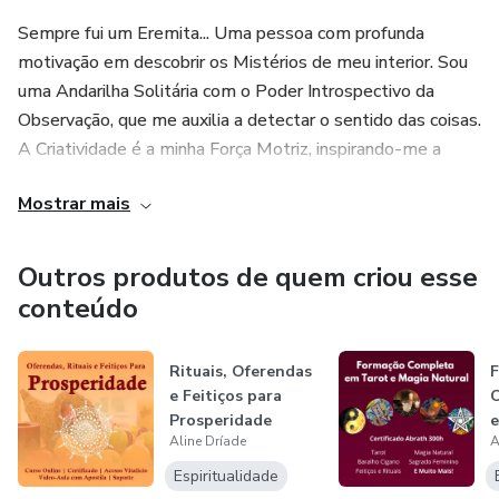
Como interpretar as cartas
Sempre fui um Eremita... Uma pessoa com profunda
Exemplos e dicas
motivação em descobrir os Mistérios de meu interior. Sou
uma Andarilha Solitária com o Poder Introspectivo da
Observação, que me auxilia a detectar o sentido das coisas.
A Criatividade é a minha Força Motriz, inspirando-me a
viver e manifestar meus Dons aqui na Terra. Sou uma Filha
Mostrar mais
da Floresta que (embora se assuste com certos insetos -
risos) utiliza as Forças da Natureza para transmutar o ego
e conectar-se à Espiritualidade no Caldeirão da Magia
Outros produtos de quem criou esse
Interior. Por falar nisso, não sigo uma trilha religiosa, pois
conteúdo
prezo pela Liberdade do Caminho Individual da Alma, no
qual minha Mestra é a Intuição decorada pela Arte de levar
Rituais, Oferendas
um pouco do Outro Mundo às pessoa.
e Feitiços para
C
Prosperidade
e
Identifico-me imensamente com as Deusas Negras, já que
Aline Dríade
A
a missão da minha Anciã Interna é expressar as Sombras
Espiritualidade
da Transformação. Como você pode perceber, muitos dos