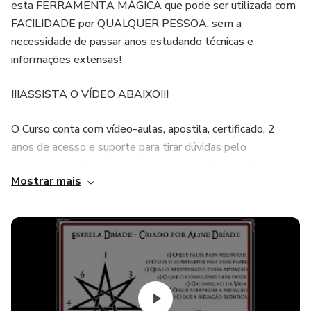
esta FERRAMENTA MÁGICA que pode ser utilizada com
FACILIDADE por QUALQUER PESSOA, sem a
necessidade de passar anos estudando técnicas e
informações extensas!
!!!ASSISTA O VÍDEO ABAIXO!!!
O Curso conta com vídeo-aulas, apostila, certificado, 2
anos de acesso e suporte para tirar dúvidas pelo
Whatsapp! Além disso, o aluno receberá o livro físico com
Mostrar mais
150 páginas + 34 Cartas do Oráculo em sua residência!
Seja um profissional seguro e capacitado para auxiliar
outras pessoas através das Cartas Terapêuticas - Tribo
das Dríades!
Tópicos do Curso de Oráculo Terapêutico: