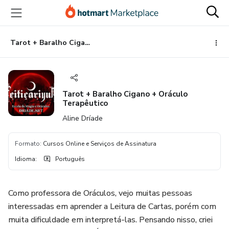
Ir
Ir
Ir
para
para
para
o
o
o
conteúdo
pagamento
rodapé
Tarot + Baralho Cigano + Oráculo Terapêutico
principal
Tarot + Baralho Cigano + Oráculo
Terapêutico
Aline Dríade
Formato
:
Cursos Online e Serviços de Assinatura
Idioma
:
Português
Como professora de Oráculos, vejo muitas pessoas
interessadas em aprender a Leitura de Cartas, porém com
muita dificuldade em interpretá-las. Pensando nisso, criei