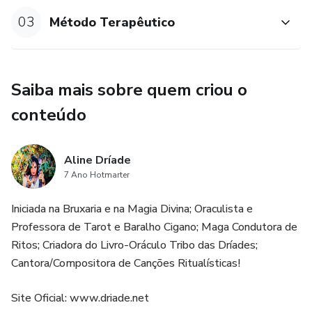
Feitiços do coração, Atraindo as trevas e A prece interior
03
Método Terapêutico
Carta - Ritual do autocontrole, A poção do esquecimento e
A ilha do falso júbilo
Saiba mais sobre quem criou o
Carta - Portal do ar, água, terra e fogo, Canto élfico dos
conteúdo
ventos e Tribo das Dríades
Carta - Portal da ordem, Magia natural, O verdadeiro
Aline Dríade
karma, A trilha espiritual e O sentido da vida
7 Ano Hotmarter
Iniciada na Bruxaria e na Magia Divina; Oraculista e
Carta - Ritual do casulo, O ciclo da vida
Professora de Tarot e Baralho Cigano; Maga Condutora de
Introdução à leitura terapêutica
Ritos; Criadora do Livro-Oráculo Tribo das Dríades;
Cantora/Compositora de Canções Ritualísticas!
Método de leitura terapêutica
Site Oficial: www.driade.net