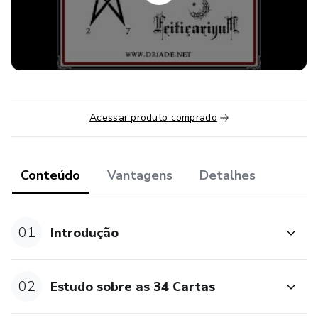
A história do Oráculo
Carta - A chave da vida
Carta - Ritual das flores
Acessar produto comprado
Carta - O poder da Dríade Interior
Carta - A medida de cada um e A mordaça
Conteúdo
Vantagens
Detalhes
Carta - O enigma do espelho e Máscaras
Carta - Disputa pelo falso poder e A Criança Interior
01
Introdução
Carta - A canção da deusa negra, Correntes da carência e
Portal das Sombras
02
Estudo sobre as 34 Cartas
Carta - Sagrado feminino e masculino, O poder da intuição,