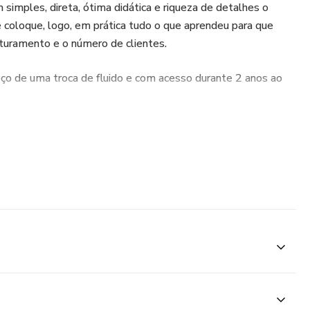
imples, direta, ótima didática e riqueza de detalhes o
 coloque, logo, em prática tudo o que aprendeu para que
turamento e o número de clientes.
ço de uma troca de fluido e com acesso durante 2 anos ao
einamento e entre para o maravilhoso mundo dos câmbios