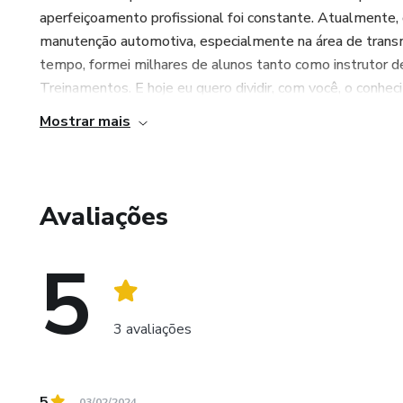
aperfeiçoamento profissional foi constante. Atualmente,
manutenção automotiva, especialmente na área de trans
tempo, formei milhares de alunos tanto como instrutor 
Treinamentos. E hoje eu quero dividir, com você, o conhec
Mostrar mais
Avaliações
5
3 avaliações
5
03/02/2024