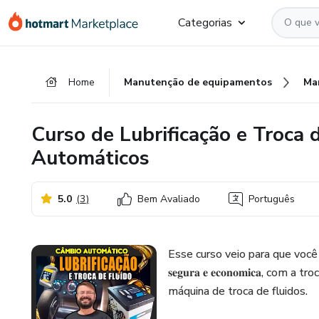
Ir
Ir
Ir
Categorias
para
para
para
o
o
o
conteúdo
pagamento
rodapé
Home
Manutenção de equipamentos
Ma
principal
Curso de Lubrificação e Troca 
Automáticos
5.0
(
3
)
Bem Avaliado
Português
Esse curso veio para que você
𝐬𝐞𝐠𝐮𝐫𝐚 𝐞 𝐞𝐜𝐨𝐧𝐨𝐦𝐢𝐜𝐚,
máquina de troca de fluidos.