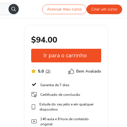
Acessar meu curso
Criar um curso
$94.00
Ir para o carrinho
5.0
(
3
)
Bem Avaliado
Garantia de 7 dias
Certificado de conclusão
Estude do seu jeito e em qualquer
dispositivo
140 aula e 8 hora de conteúdo
original