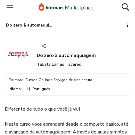
Ir
Ir
Ir
para
para
para
o
o
o
conteúdo
pagamento
rodapé
Do zero à automaquiagem
principal
Do zero à automaquiagem
Tábata Lamas Tavares
Formato
:
Cursos Online e Serviços de Assinatura
Idioma
:
Português
Diferente de tudo o que você já viu!
Neste curso você aprenderá desde o completo básico, até
o avançado da automaquiagem! Através de aulas simples