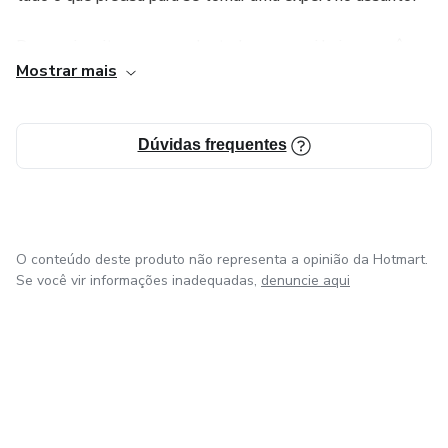
Demorei muito pra aprender tudo o que sei hoje, e você
Mostrar mais
terá acesso à tudo isso de forma simples e super didática!
Nos vemos lá!
Dúvidas frequentes
O conteúdo deste produto não representa a opinião da Hotmart.
Se você vir informações inadequadas,
denuncie aqui
em Bogotá
em Amsterdam
em Madrid