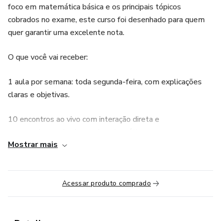
foco em matemática básica e os principais tópicos
cobrados no exame, este curso foi desenhado para quem
quer garantir uma excelente nota.
O que você vai receber:
1 aula por semana: toda segunda-feira, com explicações
claras e objetivas.
10 encontros ao vivo com interação direta e
acompanhamento do casal matemático.
Mostrar mais
20 horas de conteúdo focado no que realmente cai no
Enem.
Acessar produto comprado
Planilha de estudos para organizar sua rotina e otimizar seu
aprendizado.