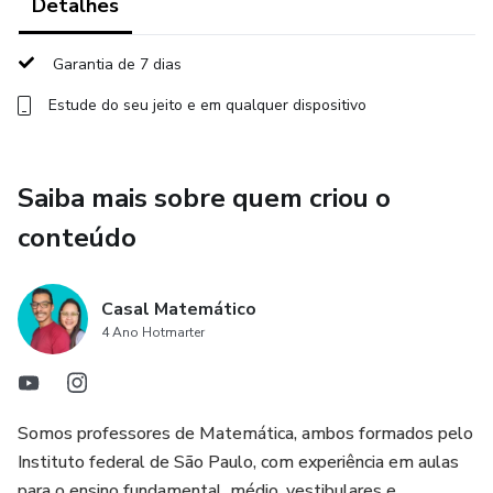
Detalhes
Simulados para testar seus conhecimentos e treinar a
resolução de questões.
Garantia de 7 dias
Estude do seu jeito e em qualquer dispositivo
Resolução detalhada das questões que envolvem
matemática básica, para você dominar cada conceito.
Suporte pelo WhatsApp: tire suas dúvidas diretamente
Saiba mais sobre quem criou o
com o casal matemático
conteúdo
1 ano de acesso para você revisar o conteúdo quantas
vezes quiser, incluindo as atualizações.
Casal Matemático
4 Ano Hotmarter
Garantia de 7 dias: se não gostar, devolvemos seu dinheiro
sem complicações.
Somos professores de Matemática, ambos formados pelo
E-book exclusivo com resumos e dicas valiosas para a
Instituto federal de São Paulo, com experiência em aulas
prova.
para o ensino fundamental, médio, vestibulares e