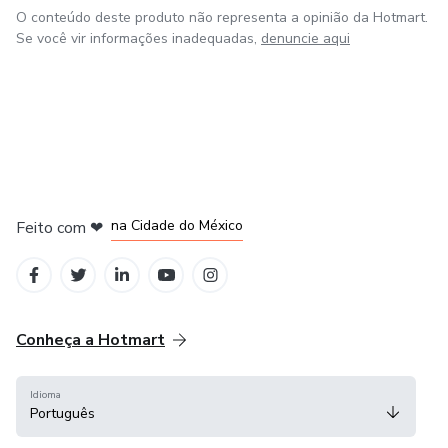
O conteúdo deste produto não representa a opinião da Hotmart.
Se você vir informações inadequadas,
denuncie aqui
em Bogotá
em Amsterdam
em Madrid
na Cidade do México
Feito com
❤
em Belo Horizonte
Conheça a Hotmart
Idioma
Português