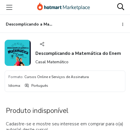
Ir
Ir
Ir
para
para
para
o
o
o
conteúdo
pagamento
rodapé
Descomplicando a Matemática do Enem
principal
Descomplicando a Matemática do Enem
Casal Matemático
Formato
:
Cursos Online e Serviços de Assinatura
Idioma
:
Português
Produto indisponível
Cadastre-se e mostre seu interesse em comprar para o(a)
autor(a) deste curso!