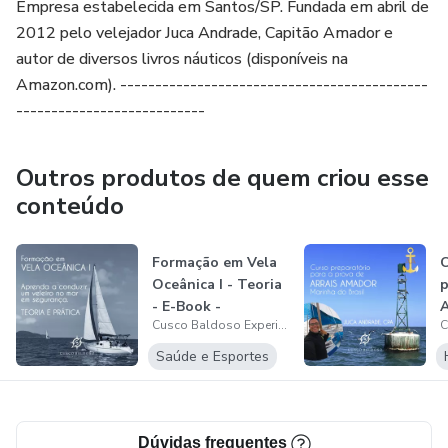
Empresa estabelecida em Santos/SP. Fundada em abril de
2012 pelo velejador Juca Andrade, Capitão Amador e
autor de diversos livros náuticos (disponíveis na
Amazon.com). --------------------------------------------
---------------------------
Outros produtos de quem criou esse
conteúdo
Formação em Vela
C
Oceânica I - Teoria
p
- E-Book -
A
Cusco Baldoso Experiências em Vela Oceânica Ltda
Embarque prá...
M
Saúde e Esportes
Dúvidas frequentes