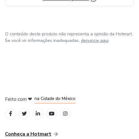
O conteúdo deste produto não representa a opinião da Hotmart.
Se você vir informações inadequadas,
denuncie aqui
em Bogotá
em Amsterdam
em Madrid
na Cidade do México
Feito com
❤
em Belo Horizonte
Conheça a Hotmart