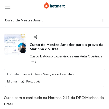
Ir
Ir
Ir
para
para
para
o
o
o
conteúdo
pagamento
rodapé
Curso de Mestre Amador para a prova da Marinha do Brasil
principal
Curso de Mestre Amador para a prova da
Marinha do Brasil
Cusco Baldoso Experiências em Vela Oceânica
Ltda
Formato
:
Cursos Online e Serviços de Assinatura
Idioma
:
Português
Curso com o conteúdo na Norman 211 da DPC/Marinha do
Brasil.