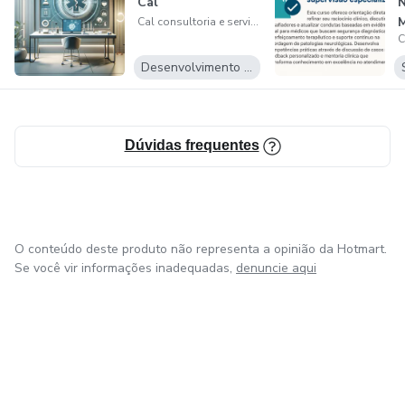
Cal
N
M
Cal consultoria e serviços ltda - EPP
Desenvolvimento Pessoal
Dúvidas frequentes
O conteúdo deste produto não representa a opinião da Hotmart.
Se você vir informações inadequadas,
denuncie aqui