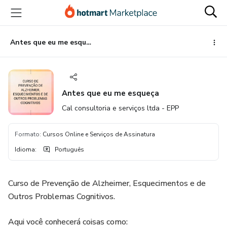
Ir
Ir
Ir
para
para
para
o
o
o
conteúdo
pagamento
rodapé
Antes que eu me esqueça
principal
Antes que eu me esqueça
Cal consultoria e serviços ltda - EPP
Formato
:
Cursos Online e Serviços de Assinatura
Idioma
:
Português
Curso de Prevenção de Alzheimer, Esquecimentos e de
Outros Problemas Cognitivos.
Aqui você conhecerá coisas como: