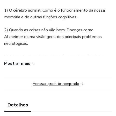
1) O cérebro normal. Como é o funcionamento da nossa
memória e de outras funções cognitivas.
2) Quando as coisas não vão bem. Doenças como
Alzheimer e uma visão geral dos principais problemas
neurológicos.
3) A jornada do paciente. Como é a investigação médica
habitual. Diagnosticando precocemente e rastreando os
Mostrar mais
primeiros sinais.
4) O pulo do gato: como os hábitos têm a ver com as
Acessar produto comprado
doenças cerebrais?
5) Saúde emocional e psíquica: ansiedade, depressão,
Detalhes
estresse.