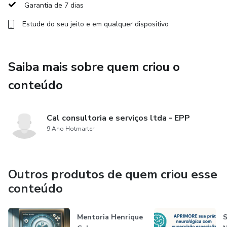
Garantia de 7 dias
6) “Mens sana in corpore sano” – a relevância da atividade
Estude do seu jeito e em qualquer dispositivo
física.
7) Você é o que você come: o papel da alimentação.
Saiba mais sobre quem criou o
8) Treinando a memória: estratégias para criar um
conteúdo
patrimônio cognitivo.
9) A noite e o cérebro.
Cal consultoria e serviços ltda - EPP
9 Ano Hotmarter
10 Armadilhas no dia-a-dia.
11) Ninguém vive sozinho: as relações sociais.
Outros produtos de quem criou esse
conteúdo
12) Mas e se meu familiar já estiver mal? Como lidar com
o quadro de demência já instalado.
Mentoria Henrique
S