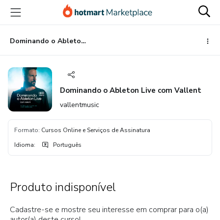
Ir
Ir
Ir
para
para
para
o
o
o
conteúdo
pagamento
rodapé
Dominando o Ableton Live com Vallent
principal
Dominando o Ableton Live com Vallent
vallentmusic
Formato
:
Cursos Online e Serviços de Assinatura
Idioma
:
Português
Produto indisponível
Cadastre-se e mostre seu interesse em comprar para o(a)
autor(a) deste curso!