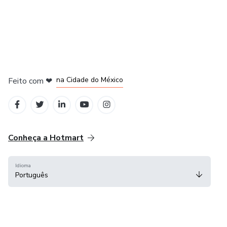
em Bogotá
em Amsterdam
em Madrid
na Cidade do México
Feito com
❤
em Belo Horizonte
Conheça a Hotmart
Idioma
Português