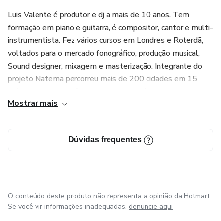
Luis Valente é produtor e dj a mais de 10 anos. Tem
formação em piano e guitarra, é compositor, cantor e multi-
instrumentista. Fez vários cursos em Londres e Roterdã,
voltados para o mercado fonográfico, produção musical,
Sound designer, mixagem e masterização. Integrante do
projeto Natema percorreu mais de 200 cidades em 15
países e recebeu prêmios de melhor música e melhor
Mostrar mais
projeto de live act em 2015, tendo sido referência no
Beatport.
Dúvidas frequentes
O conteúdo deste produto não representa a opinião da Hotmart.
Se você vir informações inadequadas,
denuncie aqui