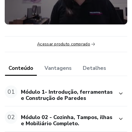
• Decoração;
• Plano de corte;
• Renderização;
Acessar produto comprado
No nosso curso você aprenderá todas as ferramentas de
forma bem detalhadas que o software oferece.
Conteúdo
Vantagens
Detalhes
• Criação de plantas;
• Criação de cozinhas mobiliário e decoração;
01
Módulo 1- Introdução, ferramentas
e Construção de Paredes
• Regras de medidas, usando ergonomia;
• Tamponamento;
02
Módulo 02 - Cozinha, Tampos, ilhas
e Mobiliário Completo.
• Granitos;