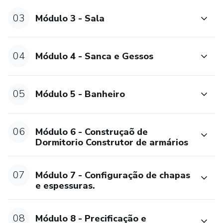
03
Módulo 3 - Sala
• Dormitórios, criação completa;
• Construtor de armários;
04
Módulo 4 - Sanca e Gessos
• Decoração;
05
Módulo 5 - Banheiro
• Banheiro, criação completa;
• Sala, criação completa e decoração;
06
Módulo 6 - Construçaõ de
Dormitorio Construtor de armários
• Sancas e rodapé;
• Perfil, furação de granitos e roda teto;
07
Módulo 7 - Configuração de chapas
e espessuras.
• Precificação de materiais;
08
Módulo 8 - Precificação e
• Orçamento para clientes;