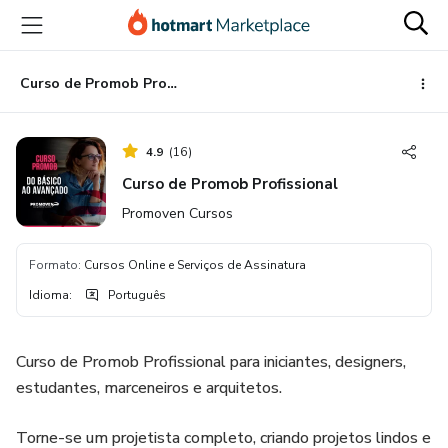
Ir
Ir
Ir
para
para
para
o
o
o
conteúdo
pagamento
rodapé
Curso de Promob Profissional
principal
4.9
(
16
)
Curso de Promob Profissional
Promoven Cursos
Formato
:
Cursos Online e Serviços de Assinatura
Idioma
:
Português
Curso de Promob Profissional para iniciantes, designers,
estudantes, marceneiros e arquitetos.
Torne-se um projetista completo, criando projetos lindos e