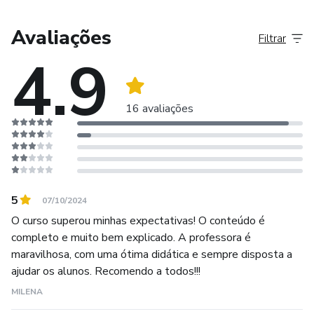
Você poderá trabalhar com criação de projetos, decoração
Avaliações
Filtrar
plano de corte e renderização
4.9
16 avaliações
5
07/10/2024
O curso superou minhas expectativas! O conteúdo é
completo e muito bem explicado. A professora é
maravilhosa, com uma ótima didática e sempre disposta a
ajudar os alunos. Recomendo a todos!!!
MILENA