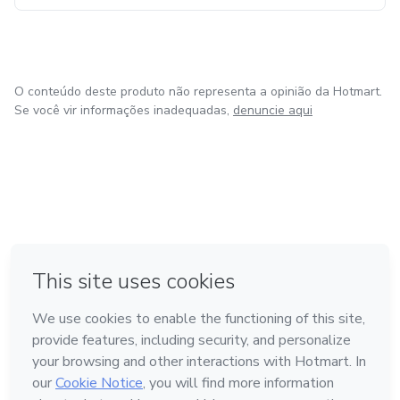
O conteúdo deste produto não representa a opinião da Hotmart.
Se você vir informações inadequadas,
denuncie aqui
em Amsterdam
em Madrid
em Bogotá
Feito com
❤
em Belo Horizonte
na Cidade do México
Conheça a Hotmart