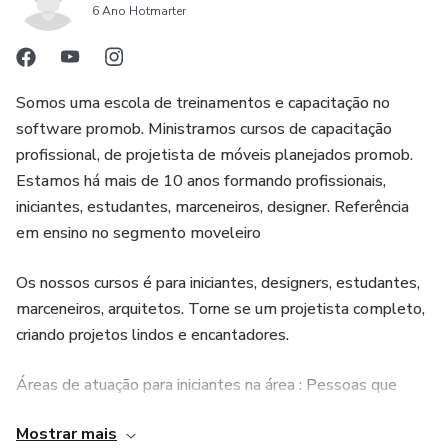
6 Ano Hotmarter
• Efeitos de iluminação.
• Materiais e acabamentos pré-definidos.
Somos uma escola de treinamentos e capacitação no
• Aplicação de texturas e imagens externa.
software promob. Ministramos cursos de capacitação
profissional, de projetista de móveis planejados promob.
• BÔNUS •
Estamos há mais de 10 anos formando profissionais,
iniciantes, estudantes, marceneiros, designer. Referência
Software Promob ORIGINAL GRATUITO por 60 dias.
em ensino no segmento moveleiro
Os nossos cursos é para iniciantes, designers, estudantes,
marceneiros, arquitetos. Torne se um projetista completo,
criando projetos lindos e encantadores.
Áreas de atuação para iniciantes na área : Pessoas que
buscam uma nova profissão, Marcenarias, home office,
Mostrar mais
Consultoria em projetos.