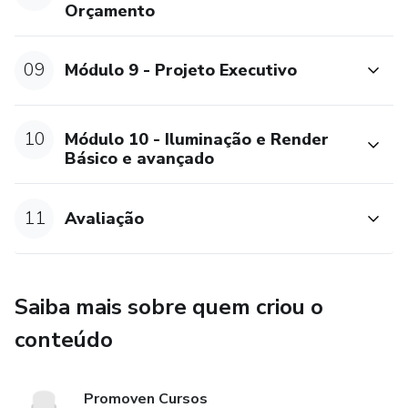
Orçamento
• Configuração de espessuras de chapas;
09
Módulo 9 - Projeto Executivo
• Biblioteca personalizada de medidas;
• Plano de corte. Aprendendo sobre a integração com a
10
Módulo 10 - Iluminação e Render
Básico e avançado
ferramenta Promob Cut;
• Projeto executivo;
11
Avaliação
• Impressão do projeto;
• Cotas;
Saiba mais sobre quem criou o
conteúdo
• Render e iluminação;
• Configuração de luzes;
Promoven Cursos