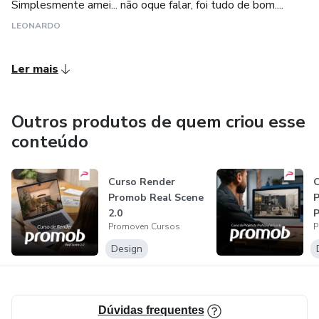
Simplesmente amei... não oque falar, foi tudo de bom....
LEONARDO
Ler mais
Outros produtos de quem criou esse
conteúdo
Curso Render
C
Promob Real Scene
2.0
P
Promoven Cursos
P
Design
Dúvidas frequentes