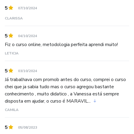
5
07/10/2024
CLARISSA
5
04/10/2024
Fiz o curso online, metodologia perfeita aprendi muito!
LETICIA
5
03/10/2024
Já trabalhava com promob antes do curso, comprei o curso
chei que ja sabia tudo mas o curso agregou bastante
conhecimento , muito didatico , a Vanessa está sempre
disposta em ajudar, o curso é MARAVIL...
CAMILA
5
05/08/2023