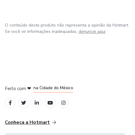
O conteúdo deste produto não representa a opinião da Hotmart.
Se você vir informações inadequadas,
denuncie aqui
em Bogotá
em Amsterdam
em Madrid
na Cidade do México
Feito com
❤
em Belo Horizonte
Conheça a Hotmart