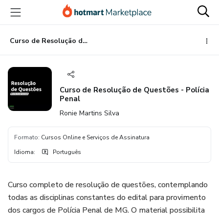
Ir
Ir
Ir
para
para
para
o
o
o
conteúdo
pagamento
rodapé
Curso de Resolução de Questões - Polícia Penal
principal
Curso de Resolução de Questões - Polícia
Penal
Ronie Martins Silva
Formato
:
Cursos Online e Serviços de Assinatura
Idioma
:
Português
Curso completo de resolução de questões, contemplando
todas as disciplinas constantes do edital para provimento
dos cargos de Polícia Penal de MG. O material possibilita