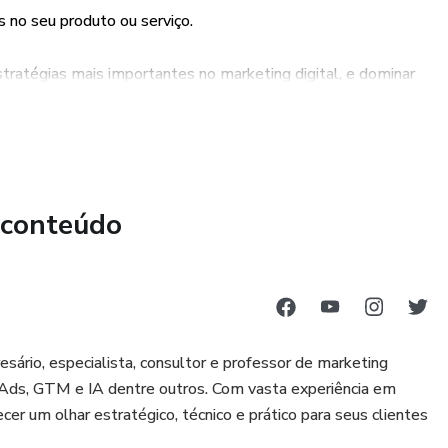
s no seu produto ou serviço.
tratégias mais importantes no marketing digital, e dominar
o do seu negócio online. Com o curso, você estará à frente da
 exemplos práticos e exercícios para que você possa aplicar o
que você coloque em prática as técnicas de SEO e veja
 conteúdo
cê terá acesso à plataforma Hotmart, que oferece uma
o conteúdo. Além disso, a plataforma possui termos e
a o comprador.
ário, especialista, ​consultor e professor de marketing
Ads, GTM e IA dentre outros. Com vasta experiência em
cer um olhar estratégico, técnico e prático para seus clientes