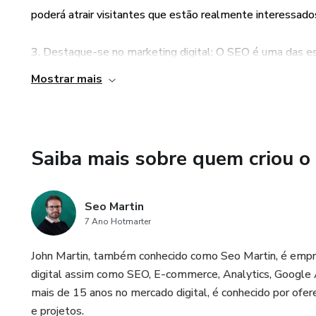
poderá atrair visitantes que estão realmente interessado
3. Destaque-se no marketing digital: O SEO é uma das es
essa habilidade pode fazer toda a diferença para o sucess
Mostrar mais
concorrência e poderá se destacar no mercado.
4. Conteúdo prático: O curso vai além da teoria e oferece
conhecimento adquirido de forma imediata. Isso permite 
Saiba mais sobre quem criou o
resultados reais.
Seo Martin
5. Acesso à plataforma Hotmart: Ao adquirir o curso, vo
7 Ano Hotmarter
experiência segura e confiável para a compra e acesso a
políticas claras, garantindo transparência e segurança par
​John Martin, também conhecido como Seo Martin, é empres
digital assim como SEO, E-commerce, Analytics, Google 
mais de 15 anos no mercado digital, é conhecido por ofere
e projetos.