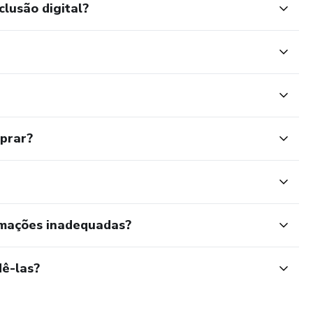
clusão digital?
mprar?
rmações inadequadas?
ê-las?