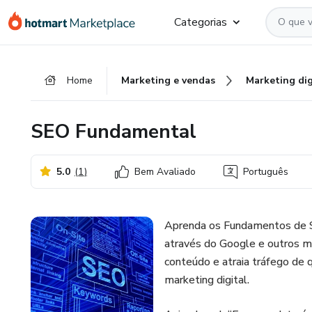
Ir
Ir
Ir
Categorias
para
para
para
o
o
o
conteúdo
pagamento
rodapé
Home
Marketing e vendas
Marketing dig
principal
SEO Fundamental
5.0
(
1
)
Bem Avaliado
Português
Aprenda os Fundamentos de SEO
através do Google e outros m
conteúdo e atraia tráfego de
marketing digital.