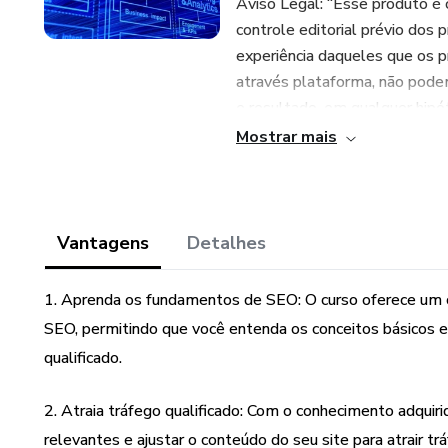
Aviso Legal: “Esse produto é
controle editorial prévio dos 
experiência daqueles que os p
através plataforma, não pode
e resultado, em qualquer hipó
informações. Os termos e pol
Mostrar mais
(https://www.hotmart.com/le
Vantagens
Detalhes
1. Aprenda os fundamentos de SEO: O curso oferece um
SEO, permitindo que você entenda os conceitos básicos e a
qualificado.
2. Atraia tráfego qualificado: Com o conhecimento adquiri
relevantes e ajustar o conteúdo do seu site para atrair tr