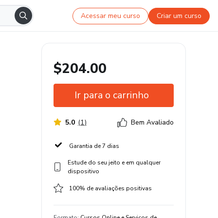
Acessar meu curso
Criar um curso
$204.00
Ir para o carrinho
5.0
(
1
)
Bem Avaliado
Garantia de 7 dias
Estude do seu jeito e em qualquer
dispositivo
100% de avaliações positivas
Formato
:
Cursos Online e Serviços de