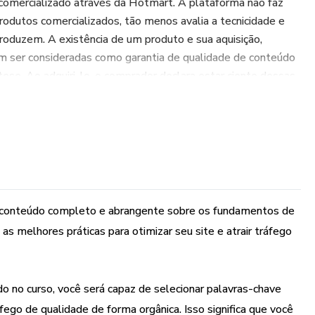
 comercializado através da Hotmart. A plataforma não faz
produtos comercializados, tão menos avalia a tecnicidade e
roduzem. A existência de um produto e sua aquisição,
m ser consideradas como garantia de qualidade de conteúdo
tese. Ao adquiri-lo, o comprador declara estar ciente dessas
íticas da Hotmart podem ser acessados aqui,
gal/pt-BR), antes mesmo da conclusão da compra."
 conteúdo completo e abrangente sobre os fundamentos de
s melhores práticas para otimizar seu site e atrair tráfego
do no curso, você será capaz de selecionar palavras-chave
áfego de qualidade de forma orgânica. Isso significa que você