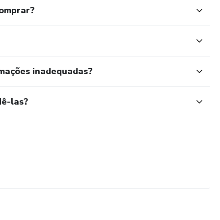
comprar?
rmações inadequadas?
ê-las?