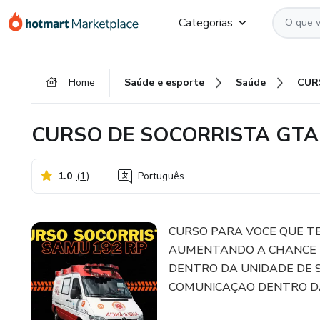
Ir
Ir
Ir
Categorias
para
para
para
o
o
o
conteúdo
pagamento
rodapé
Home
Saúde e esporte
Saúde
principal
CURSO DE SOCORRISTA GTA
1.0
(
1
)
Português
CURSO PARA VOCE QUE TE
AUMENTANDO A CHANCE 
DENTRO DA UNIDADE DE 
COMUNICAÇAO DENTRO D