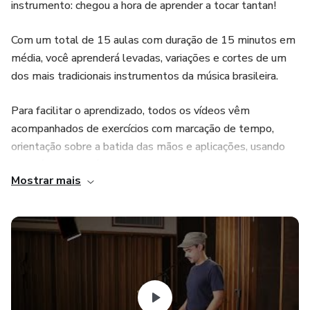
instrumento: chegou a hora de aprender a tocar tantan!
Com um total de 15 aulas com duração de 15 minutos em
média, você aprenderá levadas, variações e cortes de um
dos mais tradicionais instrumentos da música brasileira.
Para facilitar o aprendizado, todos os vídeos vêm
acompanhados de exercícios com marcação de tempo,
orientação sobre a batida das mãos e aplicações, usando
um método que já ensinou muita gente a tocar este
Mostrar mais
instrumento.
Nas aulas teremos a oportunidade de tocar algumas
músicas juntos e, passo a passo, vamos mergulhar com
tudo neste universo! Vem comigo!!!