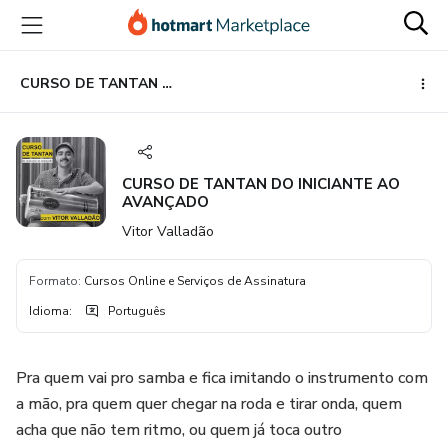
Ir
Ir
Ir
para
para
para
o
o
o
conteúdo
pagamento
rodapé
CURSO DE TANTAN DO INICIANTE AO AVANÇADO
principal
CURSO DE TANTAN DO INICIANTE AO
AVANÇADO
Vitor Valladão
Formato
:
Cursos Online e Serviços de Assinatura
Idioma
:
Português
Pra quem vai pro samba e fica imitando o instrumento com
a mão, pra quem quer chegar na roda e tirar onda, quem
acha que não tem ritmo, ou quem já toca outro