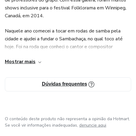
de professores do grupo. Com essa galera, foram muitos
shows inclusive para o festival Folklorama em Winnipeg,
Canadá, em 2014.
Naquele ano comecei a tocar em rodas de samba pela
cidade e ajudei a fundar o Sambachaça, no qual toco até
hoje. Foi na roda que conheci o cantor e compositor
Douglas Lemos, e participei gravando parte da percussão
Mostrar mais
dos seus três álbuns. Participei de outras gravações de
singles, trilhas e EPs.
Dúvidas frequentes
As Escolas de Samba também fazem parte da minha vida.
Em 2015, toquei repique na bateria da Unidos do Viradouro
e repeti a dose em 2017, na Acadêmicos do Cubango. Em
2020 tive a honra de tocar surdo de terceira na Furiosa,
como é conhecida a bateria Salgueiro.
O conteúdo deste produto não representa a opinião da Hotmart.
Se você vir informações inadequadas,
denuncie aqui
Atualmente coordeno duas oficinas de percussão, no Bloco