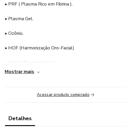
• PRF ( Plasma Rico em Fibrina ).
• Plasma Gel.
• Ozônio.
• HOF (Harmonização Oro-Facial)
• Ativos Regeneradores.
Mostrar mais
• Articulações.
• Flacidez.
Acessar produto comprado
• Rugas Estáticas.
Detalhes
• Olheiras.