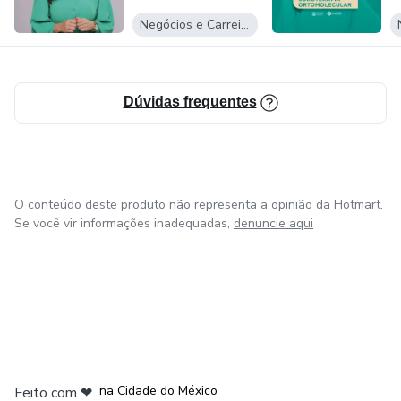
dermatológicas como: dermatites , hepatites,
Negócios e Carreira
queimaduras, feridas dentre outros.
Dúvidas frequentes
O conteúdo deste produto não representa a opinião da Hotmart.
Se você vir informações inadequadas,
denuncie aqui
em Bogotá
em Amsterdam
em Madrid
na Cidade do México
Feito com
❤