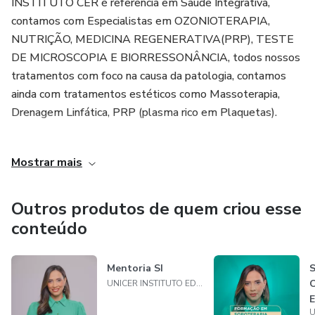
INSTITUTO CER é referência em Saúde Integrativa,
contamos com Especialistas em OZONIOTERAPIA,
NUTRIÇÃO, MEDICINA REGENERATIVA(PRP), TESTE
DE MICROSCOPIA E BIORRESSONÂNCIA, todos nossos
tratamentos com foco na causa da patologia, contamos
ainda com tratamentos estéticos como Massoterapia,
Drenagem Linfática, PRP (plasma rico em Plaquetas).
A OZONIOTERAPIA é um tratamento que utiliza a
Mostrar mais
mistura dos gases oxigênio puro e ozônio medicinal. O gás
ozônio medicinal, tem ação anti-inflamatória, germicida,
analgésica, é altamente capaz de tratar células doentes e
Outros produtos de quem criou esse
restaurar tecidos danificados, matar bactérias, fungos e
conteúdo
vírus, melhorar processos inflamatórios, circulatórios, aliviar
a dor. Combate infecções, inflamações, úlceras, dores
Mentoria SI
S
articulares, doenças crônicas e doenças autoimunes como:
O
UNICER INSTITUTO EDUCACIONAL DE SAÚDE
Diabetes 1, Hepatite Autoimune, Esclerose Múltipla,
E
Psoríase, Doença Celíaca, Artrite, Artrose, Doenças