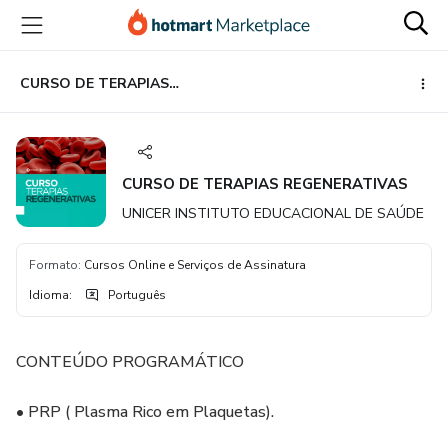
Ir
Ir
Ir
para
para
para
o
o
o
conteúdo
pagamento
rodapé
CURSO DE TERAPIAS REGENERATIVAS
principal
CURSO DE TERAPIAS REGENERATIVAS
UNICER INSTITUTO EDUCACIONAL DE SAÚDE
Formato
:
Cursos Online e Serviços de Assinatura
Idioma
:
Português
CONTEÚDO PROGRAMÁTICO
• PRP ( Plasma Rico em Plaquetas).