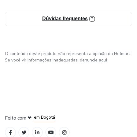
Dúvidas frequentes
O conteúdo deste produto não representa a opinião da Hotmart.
Se você vir informações inadequadas,
denuncie aqui
em Amsterdam
em Madrid
em Bogotá
Feito com
❤
em Belo Horizonte
na Cidade do México