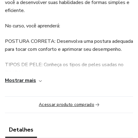
você a desenvolver suas habilidades de formas simples e
eficiente.
No curso, você aprenderá:
POSTURA CORRETA: Desenvolva uma postura adequada
para tocar com conforto e aprimorar seu desempenho.
TIPOS DE PELE: Conheça os tipos de peles usadas no
TIMBAL.
Mostrar mais
TÉCNICAS E EXECUÇÃO: Domine os golpes com
precisão.
Acessar produto comprado
EXERCÍCIOS PRÁTICOS: Pratique os exercícios para
fortalecer a coordenação e a agilidade.
Detalhes
LEVADAS CLÁSSICAS: Aprenda as levadas mais