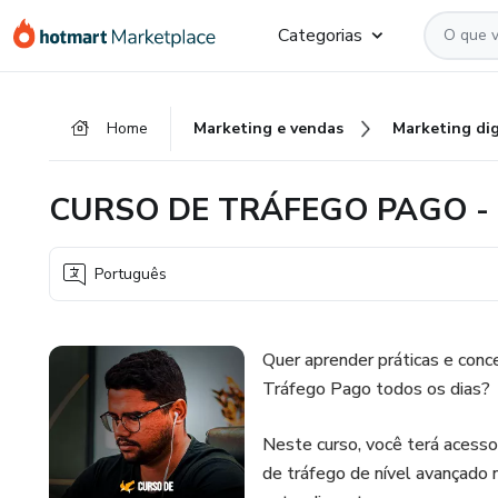
Ir
Ir
Ir
Categorias
para
para
para
o
o
o
conteúdo
pagamento
rodapé
Home
Marketing e vendas
Marketing dig
principal
CURSO DE TRÁFEGO PAGO -
Português
Quer aprender práticas e con
Tráfego Pago todos os dias?
Neste curso, você terá acesso
de tráfego de nível avançado 