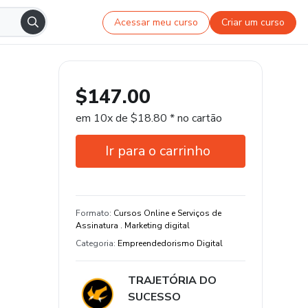
Acessar meu curso
Criar um curso
$147.00
em 10x de $18.80 * no cartão
Ir para o carrinho
Garantia de 7 dias
Estude do seu jeito e em qualquer
Formato
:
Cursos Online e Serviços de
dispositivo
Assinatura . Marketing digital
Categoria
:
Empreendedorismo Digital
11 aula de conteúdo original
TRAJETÓRIA DO
SUCESSO