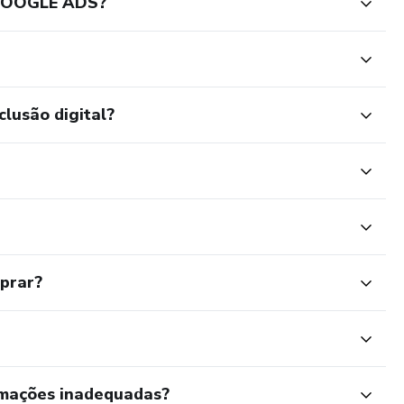
GOOGLE ADS?
clusão digital?
mprar?
rmações inadequadas?