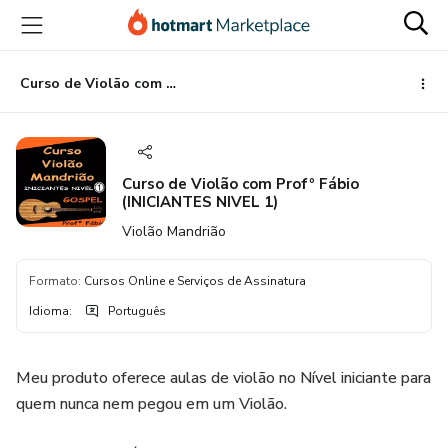
Ir
Ir
Ir
para
para
para
o
o
o
conteúdo
pagamento
rodapé
Curso de Violão com Profº Fábio (INICIANTES NIVEL 1)
principal
Curso de Violão com Profº Fábio
(INICIANTES NIVEL 1)
Violão Mandrião
Formato
:
Cursos Online e Serviços de Assinatura
Idioma
:
Português
Meu produto oferece aulas de violão no Nível iniciante para
quem nunca nem pegou em um Violão.