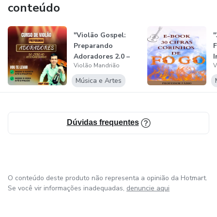
conteúdo
"Violão Gospel:
"
Preparando
F
Adoradores 2.0 –
I
Violão Mandrião
V
Aprenda, Inspire...
V
Música e Artes
Dúvidas frequentes
O conteúdo deste produto não representa a opinião da Hotmart.
Se você vir informações inadequadas,
denuncie aqui