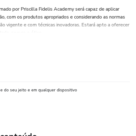
rmado por Priscilla Fidelis Academy será capaz de aplicar
ção, com os produtos apropriados e considerando as normas
ção vigente e com técnicas inovadoras. Estará apto a oferecer
dade, seguro e ético.
o para se tornar uma profissional da estética mesmo que
oluto zero.
e do seu jeito e em qualquer dispositivo