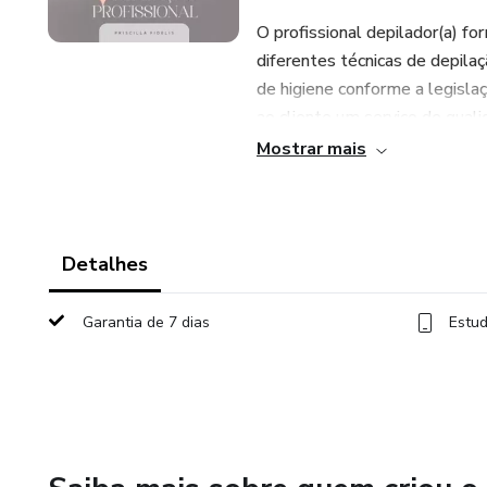
O profissional depilador(a) fo
diferentes técnicas de depila
de higiene conforme a legisla
ao cliente um serviço de quali
Mostrar mais
Descubra o método mais rápid
você esteja começando do abs
Detalhes
Garantia de 7 dias
Estud