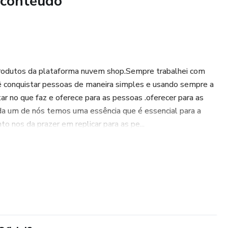
 conteúdo
 produtos da plataforma nuvem shop.Sempre trabalhei com
 conquistar pessoas de maneira simples e usando sempre a
tar no que faz e oferece para as pessoas .oferecer para as
a um de nós temos uma essência que é essencial para a
o nos da prazer em replicar para as pe...