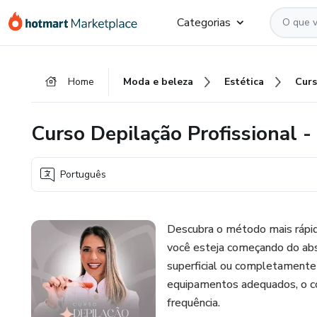
Ir
Ir
Ir
Categorias
para
para
para
o
o
o
conteúdo
pagamento
rodapé
Home
Moda e beleza
Estética
principal
Curso Depilação Profissional - 
Português
Descubra o método mais rápid
você esteja começando do abs
superficial ou completamente
equipamentos adequados, o co
frequência.