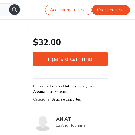
Acessar meu curso
Criar um curso
$32.00
Ir para o carrinho
Garantia de 7 dias
Estude do seu jeito e em qualquer
Formato
:
Cursos Online e Serviços de
dispositivo
Assinatura . Estética
Categoria
:
Saúde e Esportes
ANIAT
12 Ano Hotmarter