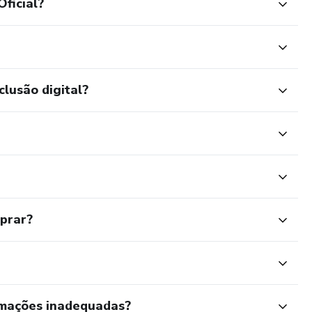
Oficial?
clusão digital?
mprar?
rmações inadequadas?