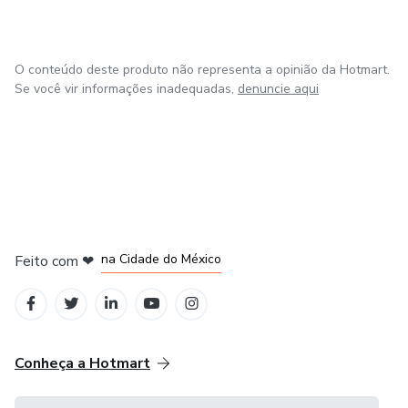
O conteúdo deste produto não representa a opinião da Hotmart.
Se você vir informações inadequadas,
denuncie aqui
em Bogotá
em Amsterdam
em Madrid
na Cidade do México
Feito com
❤
em Belo Horizonte
Conheça a Hotmart