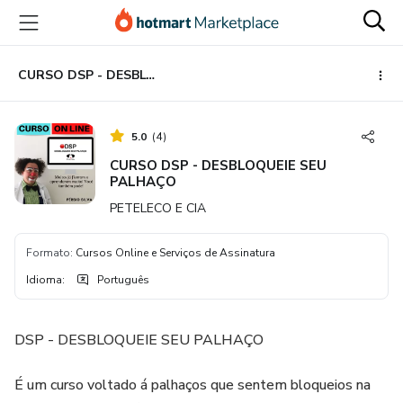
Ir
Ir
Ir
para
para
para
o
o
o
conteúdo
pagamento
rodapé
CURSO DSP - DESBLOQUEIE SEU PALHAÇO
principal
5.0
(
4
)
CURSO DSP - DESBLOQUEIE SEU
PALHAÇO
PETELECO E CIA
Formato
:
Cursos Online e Serviços de Assinatura
Idioma
:
Português
DSP - DESBLOQUEIE SEU PALHAÇO
É um curso voltado á palhaços que sentem bloqueios na