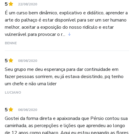
5
22/08/2020
É um curso bem dinâmico, explicativo e didático, aprender a
arte do palhaço é estar disponível para ser um ser humano
melhor, aceitar a exposição do nosso ridículo e estar
vulnerável para provocar o r...
BENNE
5
08/06/2020
Seu grupo me deu esperança para dar continuidade em
fazer pessoas sorrirem, eu já estava desistindo, pq tenho
um chefe e não uma lider
LUCIANO
5
06/06/2020
Gostei da forma direta e apaixonada que Pérsio contou sua
caminhada, as percepções e lições que aprendeu ao longo
de 12 anos como palhaço. Aqui eu estou pegando as flores