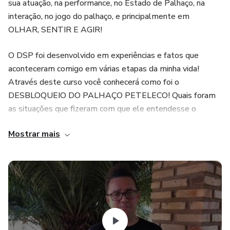
sua atuação, na performance, no Estado de Palhaço, na
interação, no jogo do palhaço, e principalmente em
OLHAR, SENTIR E AGIR!
O DSP foi desenvolvido em experiências e fatos que
aconteceram comigo em várias etapas da minha vida!
Através deste curso você conhecerá como foi o
DESBLOQUEIO DO PALHAÇO PETELECO! Quais foram
as situações que fizeram com que ele entendesse o
momento, avalia-se o que aconteceu e a mudança que isso
Mostrar mais
gerou na sua trajetória e carreira!
O ​DSP consiste em NOVE VÍDEOS + TAREFAS que o
aluno desenvolverá a cada vídeo assistido! Além das
técnicas abordadas o aluno terá tarefas a realizar que
ajudarão na compreensão do assunto abordado!
O DSP é uma forma que Pérsio Silva viu de colaborar para