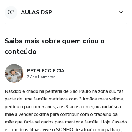
transformarão o seu olhar, tornando o seu olhar mais
humano entre as relações.
03
AULAS DSP
A experiência, a repetição e o treino constantes são
importantes para o aprendizado e evolução na ARTE!
Saiba mais sobre quem criou o
O DSP é para DESBLOQUEAR VOCÊ!
conteúdo
PETELECO E CIA
7 Ano Hotmarter
Nascido e criado na periferia de São Paulo na zona sul, faz
parte de uma família matriarca com 3 irmãos mais velhos,
perdeu o pai com 5 anos, aos 9 anos começou ajudar sua
mãe a vender coxinha para contribuir com o trabalho da
mãe que fazia salgados para manter a família. Hoje Casado
e com duas filhas, vive o SONHO de atuar como palhaço,