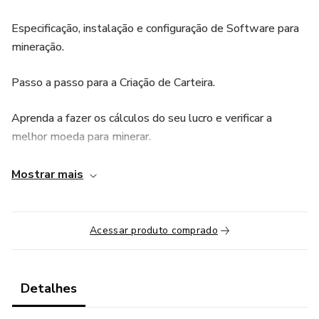
Especificação, instalação e configuração de Software para
mineração.
Passo a passo para a Criação de Carteira.
Aprenda a fazer os cálculos do seu lucro e verificar a
melhor moeda para minerar.
Assistência completa por 1 ano para esclarecer todas as
Mostrar mais
suas duvidas.
Material de estudo e possibilidade de entrar no maior
Acessar produto comprado
grupo de discord/telegram da América Latina na mineração
de criptomoedas
Detalhes
1 - Quais componentes comprar para montar sua rig
corretamente