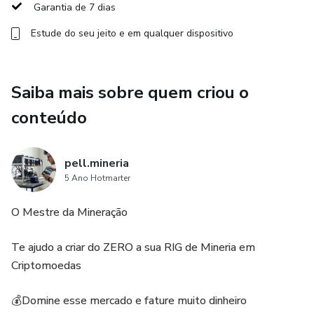
Garantia de 7 dias
2 - Instalação dos componentes
Estude do seu jeito e em qualquer dispositivo
3 - Criação da carteira para receber seus pagamentos
Saiba mais sobre quem criou o
4 - Configuração completa do software de mineração
conteúdo
5 - Como fazer Biosmod e overclok de placas
corretamente
pell.mineria
5 Ano Hotmarter
6 - Aprenderá a monitorar seu equipamento online
O Mestre da Mineração
7 - Aprenderá calcular seus lucros e minerar a moedas
mais lucrativa no momento
Te ajudo a criar do ZERO a sua RIG de Mineria em
Criptomoedas
8 - Grupo de discord e telegram junto com os alunos
💰Domine esse mercado e fature muito dinheiro