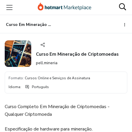
Ir
Ir
Ir
para
para
para
o
o
o
conteúdo
pagamento
rodapé
Curso Em Mineração de Criptomoedas
principal
Curso Em Mineração de Criptomoedas
pell.mineria
Formato
:
Cursos Online e Serviços de Assinatura
Idioma
:
Português
Curso Completo Em Mineração de Criptomoedas -
Qualquer Criptomoeda
Especificação de hardware para mineração.