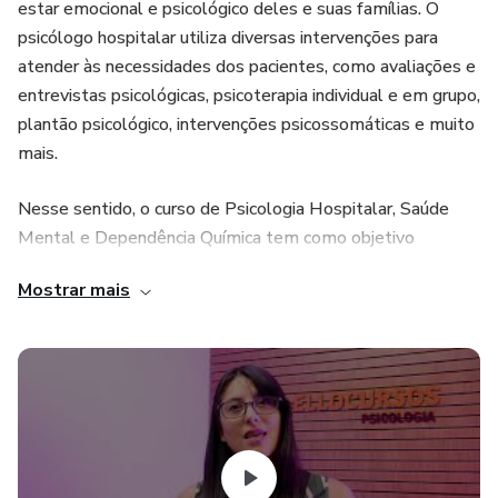
estar emocional e psicológico deles e suas famílias. O
psicólogo hospitalar utiliza diversas intervenções para
atender às necessidades dos pacientes, como avaliações e
entrevistas psicológicas, psicoterapia individual e em grupo,
plantão psicológico, intervenções psicossomáticas e muito
mais.
Nesse sentido, o curso de Psicologia Hospitalar, Saúde
Mental e Dependência Química tem como objetivo
capacitar os profissionais da área na prática de intervenções
Mostrar mais
específicas para esse contexto.
Ao longo do curso, serão abordados temas como o papel
do psicólogo no hospital, psicossomática, a importância da
equipe multidisciplinar e dos familiares no processo de
recuperação do paciente, plantão psicológico, avaliação e
entrevistas psicológicas, além de outras técnicas e
estratégias para a promoção do bem-estar emocional e