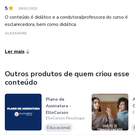
5
26/01/2022
O conteúdo é didático e a condutora/professora do curso é
esclarecedora, bem como didática.
ALEXANDRE
Ler mais
Outros produtos de quem criou esse
conteúdo
Plano de
A
Assinatura -
ElloCursos
E
ElloCursos Psicologia
Psicologia
Educacional