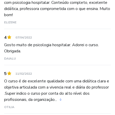
descubra como podemos ajudá-lo em todas as etapas da
com psicologia hospitalar. Conteúdo completo, excelente
sua jornada de desenvolvimento profissional.
didática, professora comprometida com o que ensina. Muito
bom!
ELIZENE
4
07/04/2022
Gosto muito de psicologia hospitalar. Adorei o curso.
Obrigada.
DAIALU
5
11/02/2022
O curso é de excelente qualidade com uma didática clara e
objetiva articulada com a vivencia real e diária do professor
.Super indico o curso por conta do alto nível dos
profissionais, da organização...
OTILIA