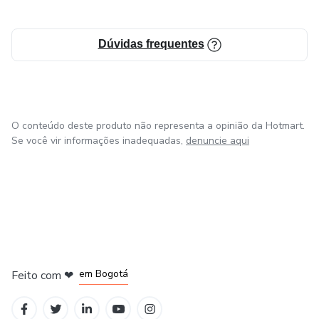
Dúvidas frequentes
O conteúdo deste produto não representa a opinião da Hotmart.
Se você vir informações inadequadas,
denuncie aqui
em Amsterdam
em Madrid
em Bogotá
Feito com
❤
em Belo Horizonte
na Cidade do México