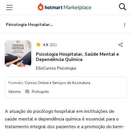
Ir
Ir
Ir
para
para
para
o
o
o
conteúdo
pagamento
rodapé
Psicologia Hospitalar, Saúde Mental e Dependência Química
principal
4.9
(
11
)
Psicologia Hospitalar, Saúde Mental e
Dependência Química
ElloCursos Psicologia
Formato
:
Cursos Online e Serviços de Assinatura
Idioma
:
Português
A atuação do psicólogo hospitalar em instituições de
saúde mental e dependência química é essencial para o
tratamento integral dos pacientes e a promoção do bem-