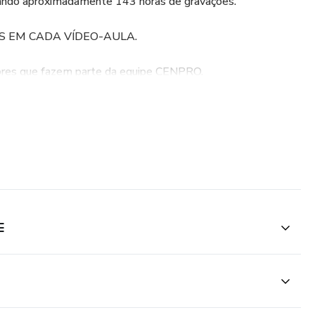
zando aproximadamente 143 horas de gravações.
AS EM CADA VÍDEO-AULA.
sores que fazem parte da equipe CENPRO.
plina.
das as questões dos últimos concursos da EPCAR.
 seu Tablet ou Smartphone em alta resolução.
E
nibilizadas pelo período de 12 meses, após a confirmação do
ntares ou de apoio serão disponibilizados.