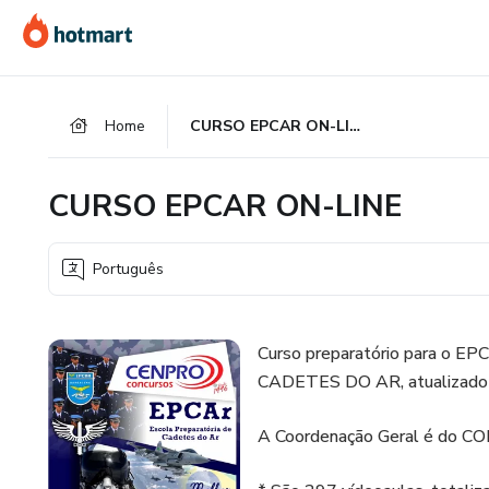
Ir
Ir
Ir
para
para
para
o
o
o
conteúdo
pagamento
rodapé
Home
CURSO EPCAR ON-LINE
principal
CURSO EPCAR ON-LINE
Português
Curso preparatório para 
CADETES DO AR, atualizado d
A Coordenação Geral é do