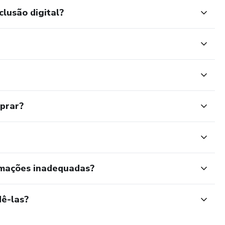
clusão digital?
mprar?
rmações inadequadas?
ê-las?