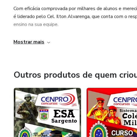
Com eficácia comprovada por milhares de alunos e mereci
é liderado pelo Cel. Ilton Alvarenga, que conta com o res
ensino na sua equipe.
Excelência
Mostrar mais
Profissionais qualificados e atenciosos, instalações efici
um dos melhores portais online do país, que disponibiliza
redação e aulas gratuitas, ou seja, todo o suporte para 
Outros produtos de quem crio
aprovação.
Aprovação
Por meio de um portal interativo, acrescido aos cursos e
CENPRO procura facilitar ao máximo o estudo, aprendizado
e o nosso objetivo maior : SUA APROVAÇÃO.