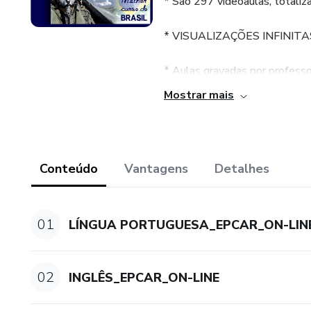
* São 297 vídeoaulas, totali
* VISUALIZAÇÕES INFINIT
* Aulas gravadas por profes
Mostrar mais
* Listas de exercícios por disci
* Não há correção de redação.
Conteúdo
Vantagens
Detalhes
* Resolução comentada de to
* Assista também as aulas no
01
LÍNGUA PORTUGUESA_EPCAR_ON-LIN
* As aulas online serão dispo
pagamento.
02
INGLÊS_EPCAR_ON-LINE
* Todos os materiais compleme