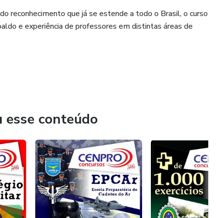
do reconhecimento que já se estende a todo o Brasil, o curso
paldo e experiência de professores em distintas áreas de
entes e modernas, material didático assertivo e atualizado e
 para os alunos cursos presenciais e on-line, temas de
os estudos e o direcionamento para a tão esperada e desejada
u esse conteúdo
xclusivos, moldados às diferentes necessidades dos alunos, o
 e assimilação do aluno, para que ele possa alcançar o seu