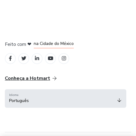
em Bogotá
em Amsterdam
em Madrid
na Cidade do México
Feito com
❤
em Belo Horizonte
Conheça a Hotmart
Idioma
Português