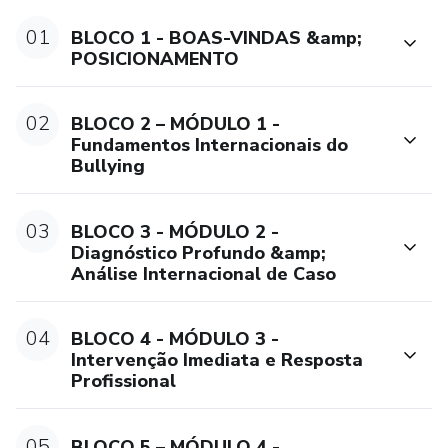
• Identificar sinais silenciosos e indicadores precoces de
01
BLOCO 1 - BOAS-VINDAS &amp;
sofrimento emocional;
POSICIONAMENTO
• Compreender os perfis, dinâmicas e mecanismos
02
BLOCO 2 – MÓDULO 1 -
psicológicos envolvidos no bullying;
Fundamentos Internacionais do
Bullying
• Desenvolver escuta ativa, empatia e comunicação
consciente;
03
BLOCO 3 - MÓDULO 2 -
Diagnóstico Profundo &amp;
• Realizar intervenções éticas, seguras e fundamentadas;
Análise Internacional de Caso
• Atuar com vítimas, agressores e testemunhas de forma
estratégica e humanizada;
04
BLOCO 4 - MÓDULO 3 -
Intervenção Imediata e Resposta
Profissional
• Aplicar ferramentas internacionais de avaliação e
acompanhamento;
05
BLOCO 5 – MÓDULO 4 -