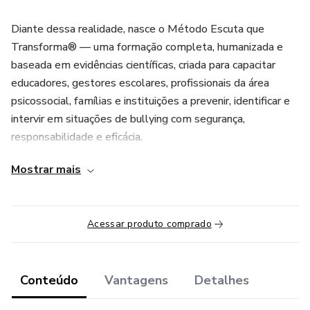
Diante dessa realidade, nasce o Método Escuta que
Transforma® — uma formação completa, humanizada e
baseada em evidências científicas, criada para capacitar
educadores, gestores escolares, profissionais da área
psicossocial, famílias e instituições a prevenir, identificar e
intervir em situações de bullying com segurança,
responsabilidade e eficácia.
Mostrar mais
Mais do que um curso, o Método Escuta que Transforma®
é uma metodologia estruturada de transformação
emocional, educacional e social, desenvolvida a partir de
Acessar produto comprado
referências internacionais em neurociência, educação
socioemocional, práticas restaurativas, leitura
comportamental e prevenção da violência.
Conteúdo
Vantagens
Detalhes
Ao longo da formação, você aprenderá a: