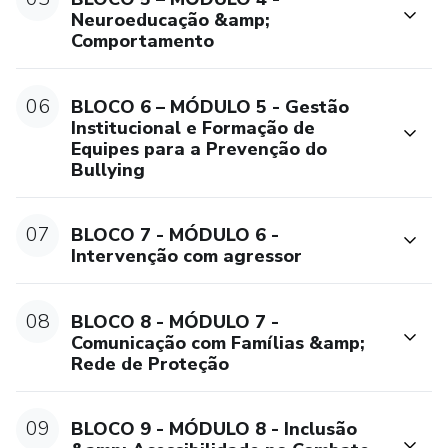
• Construir ambientes emocionalmente seguros, inclusivos
Neuroeducação &amp;
e protetivos;
Comportamento
• Fortalecer vínculos, pertencimento e cultura de respeito.
06
BLOCO 6 – MÓDULO 5 - Gestão
Institucional e Formação de
O método oferece uma abordagem prática e aplicável,
Equipes para a Prevenção do
permitindo que o conhecimento adquirido seja
Bullying
imediatamente utilizado em escolas, projetos sociais,
instituições, grupos comunitários e contextos familiares.
07
BLOCO 7 - MÓDULO 6 -
Intervenção com agressor
08
BLOCO 8 - MÓDULO 7 -
Comunicação com Famílias &amp;
Rede de Proteção
09
BLOCO 9 - MÓDULO 8 - Inclusão