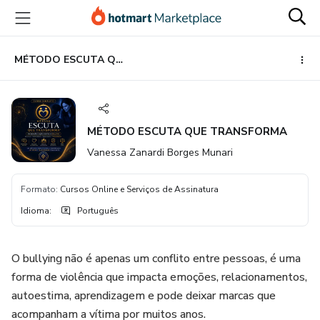
Ir
Ir
Ir
para
para
para
o
o
o
conteúdo
pagamento
rodapé
MÉTODO ESCUTA QUE TRANSFORMA
principal
MÉTODO ESCUTA QUE TRANSFORMA
Vanessa Zanardi Borges Munari
Formato
:
Cursos Online e Serviços de Assinatura
Idioma
:
Português
O bullying não é apenas um conflito entre pessoas, é uma
forma de violência que impacta emoções, relacionamentos,
autoestima, aprendizagem e pode deixar marcas que
acompanham a vítima por muitos anos.