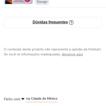
Design
Dúvidas frequentes
O conteúdo deste produto não representa a opinião da Hotmart.
Se você vir informações inadequadas,
denuncie aqui
em Bogotá
em Amsterdam
em Madrid
na Cidade do México
Feito com
❤
em Belo Horizonte