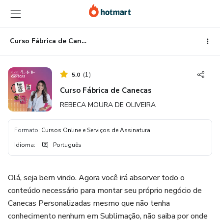
Ir
Ir
Ir
para
para
para
o
o
o
conteúdo
pagamento
rodapé
Curso Fábrica de Canecas
principal
5.0
(
1
)
Curso Fábrica de Canecas
REBECA MOURA DE OLIVEIRA
Formato
:
Cursos Online e Serviços de Assinatura
Idioma
:
Português
Olá, seja bem vindo. Agora você irá absorver todo o
conteúdo necessário para montar seu próprio negócio de
Canecas Personalizadas mesmo que não tenha
conhecimento nenhum em Sublimação, não saiba por onde