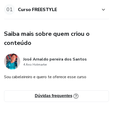
01
Curso FREESTYLE
•aula 4 workshop ✅
CERTIFICADO INCLUSO ✅
Saiba mais sobre quem criou o
conteúdo
José Arnaldo pereira dos Santos
4 Ano Hotmarter
Sou cabeleireiro e quero te oferece esse curso
Dúvidas frequentes