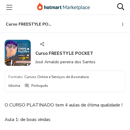
Ir
Ir
Ir
para
para
para
o
o
o
conteúdo
pagamento
rodapé
Curso FREESTYLE POCKET
principal
Curso FREESTYLE POCKET
José Arnaldo pereira dos Santos
Formato
:
Cursos Online e Serviços de Assinatura
Idioma
:
Português
O CURSO PLATINADO tem 4 aulas de ótima qualidade !
Aula 1: de boas vindas