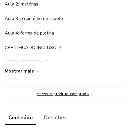
Aula 2: matérias
Aula 3: o que é fio de cabelo
Aula 4: forma de platina
CERTIFICADO INCLUSO ✅️
CURSO FREESTYLE
Mostrar mais
o curso contém 4 aulas e um workshop, onde você vai
aprender sobre:
Acessar produto comprado
•aula 1 riscos ✅
•aula 2 pontas ✅
Conteúdo
Detalhes
•aula 3 pratica✅