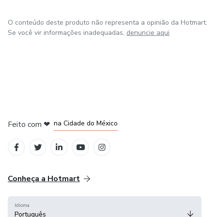
O conteúdo deste produto não representa a opinião da Hotmart.
Se você vir informações inadequadas,
denuncie aqui
em Bogotá
em Amsterdam
em Madrid
na Cidade do México
Feito com
❤
em Belo Horizonte
Conheça a Hotmart
Idioma
Português