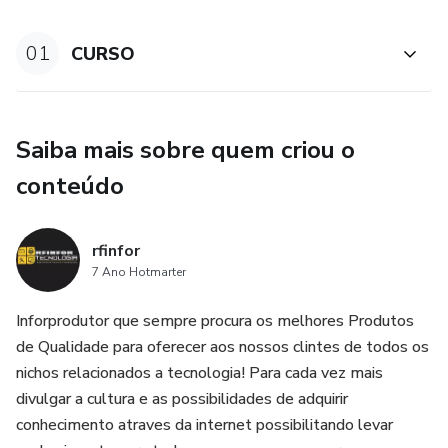
Otimização de Orçamento e Lances: Gerencie
01
CURSO
eficientemente seu orçamento para obter o máximo
retorno sobre o investimento.
Análise de Dados e Relatórios: Utilize ferramentas
Saiba mais sobre quem criou o
analíticas para tomar decisões informadas e ajustar suas
conteúdo
estratégias.
rfinfor
7 Ano Hotmarter
Inforprodutor que sempre procura os melhores Produtos
de Qualidade para oferecer aos nossos clintes de todos os
nichos relacionados a tecnologia! Para cada vez mais
divulgar a cultura e as possibilidades de adquirir
conhecimento atraves da internet possibilitando levar