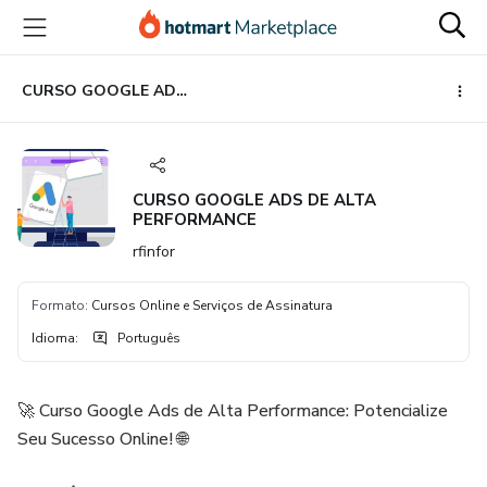
Ir
Ir
Ir
para
para
para
o
o
o
conteúdo
pagamento
rodapé
CURSO GOOGLE ADS DE ALTA PERFORMANCE
principal
CURSO GOOGLE ADS DE ALTA
PERFORMANCE
rfinfor
Formato
:
Cursos Online e Serviços de Assinatura
Idioma
:
Português
🚀 Curso Google Ads de Alta Performance: Potencialize
Seu Sucesso Online! 🌐