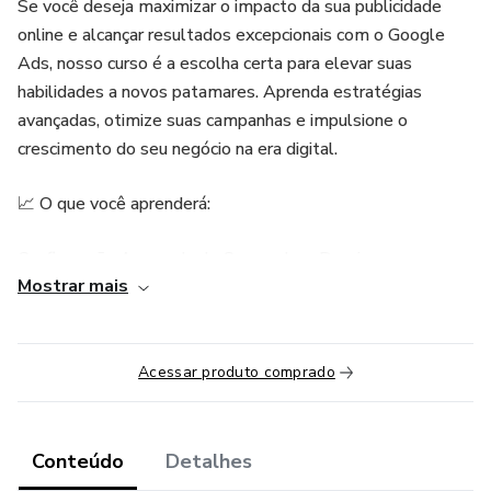
Se você deseja maximizar o impacto da sua publicidade
online e alcançar resultados excepcionais com o Google
Ads, nosso curso é a escolha certa para elevar suas
habilidades a novos patamares. Aprenda estratégias
avançadas, otimize suas campanhas e impulsione o
crescimento do seu negócio na era digital.
📈 O que você aprenderá:
Configuração Avançada de Campanhas: Domine a
Mostrar mais
configuração detalhada para atingir seus objetivos
específicos.
Seleção de Palavras-Chave Eficientes: Descubra como
Acessar produto comprado
identificar e utilizar palavras-chave de alto desempenho.
Anúncios Persuasivos e Criativos: Aprenda a criar anúncios
Conteúdo
Detalhes
que capturam a atenção e incentivam a ação.