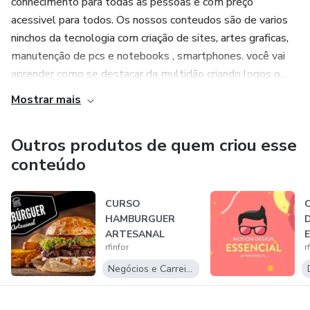
conhecimento para todas as pessoas e com preço
acessivel para todos. Os nossos conteudos são de varios
ninchos da tecnologia com criação de sites, artes graficas,
manutenção de pcs e notebooks , smartphones. você vai
aprender como se destacar da multidão criando logos o...
Mostrar mais
Outros produtos de quem criou esse
conteúdo
CURSO
HAMBURGUER
ARTESANAL
rfinfor
r
Negócios e Carreira