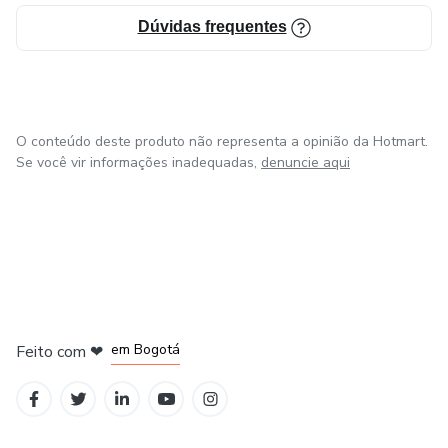
Dúvidas frequentes
O conteúdo deste produto não representa a opinião da Hotmart.
Se você vir informações inadequadas,
denuncie aqui
em Amsterdam
em Madrid
em Bogotá
Feito com
❤
em Belo Horizonte
na Cidade do México